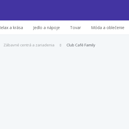
Relax a krása
Jedlo a nápoje
Tovar
Móda a oblečenie
Zábavné centrá a zariadenia
Club Café Family