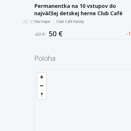
Permanentka na 10 vstupov do
najväčšej detskej herne Club Café
Family s kaviarňou
Na mape
Club Café Family
50 €
1
60 €
Poloha