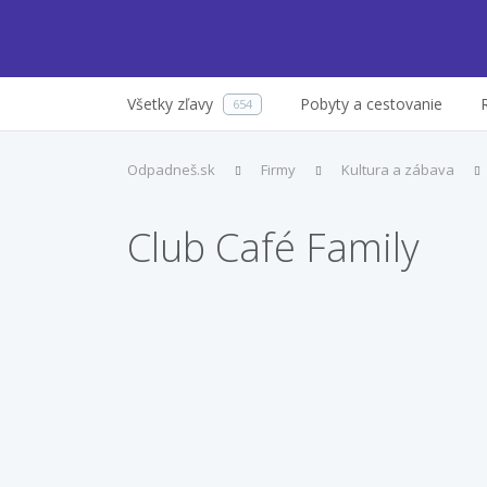
Všetky zľavy
Pobyty a cestovanie
654
Odpadneš.sk
Firmy
Kultura a zábava
Club Café Family