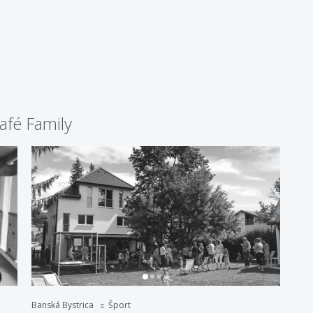
afé Family
Banská Bystrica
Šport