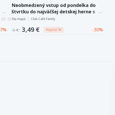
Neobmedzený vstup od pondelka do
štvrtku do najväčšej detskej herne s
kaviarňou v B. Bystrici.
Na mape
Club Café Family
3,49 €
7
30
5 €
Kúpené
7
x