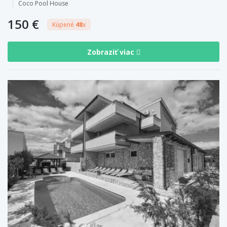
Coco Pool House
150 €
Kúpené
48
x
Zobraziť viac