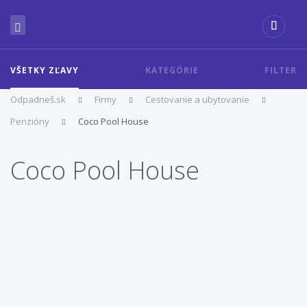
VŠETKY ZĽAVY
KATEGÓRIE
FILTER
Odpadneš.sk
Firmy
Cestovanie a ubytovanie
Penzióny
Coco Pool House
Coco Pool House