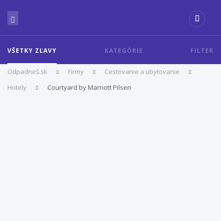
VŠETKY ZĽAVY
KATEGÓRIE
FILTER
Odpadneš.sk
Firmy
Cestovanie a ubytovanie
Hotely
Courtyard by Marriott Pilsen