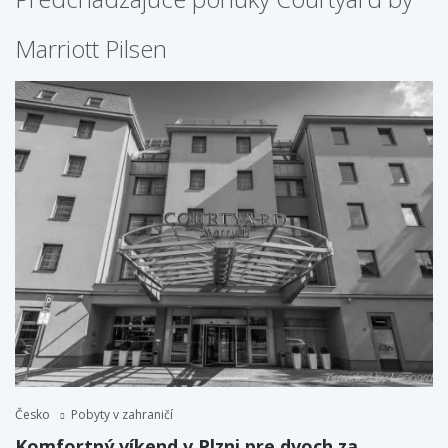
Marriott Pilsen
Česko
Pobyty v zahraničí
Komfortný víkend v Plzni pre dvoch za