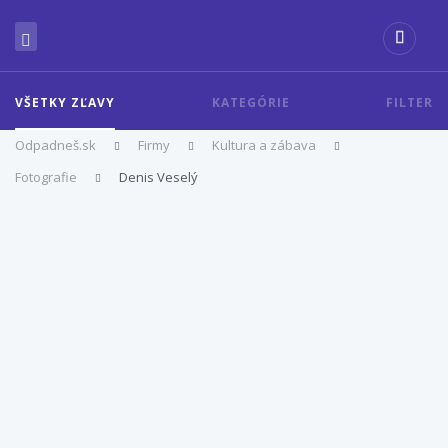
VŠETKY ZĽAVY
KATEGÓRIE
FILTER
Odpadneš.sk
Firmy
Kultura a zábava
Fotografie
Denis Veselý