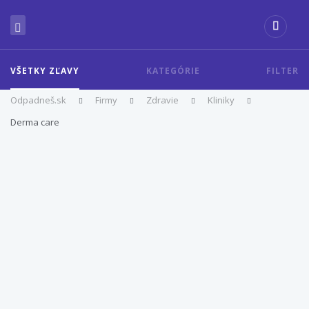
VŠETKY ZĽAVY
KATEGÓRIE
FILTER
Odpadneš.sk
Firmy
Zdravie
Kliniky
Derma care