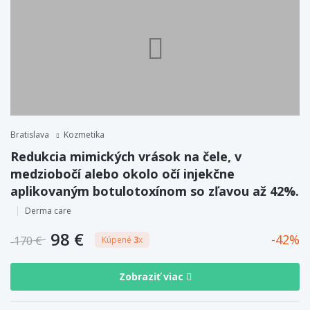
Bratislava
Kozmetika
Redukcia mimických vrások na čele, v
medziobočí alebo okolo očí injekčne
aplikovaným botulotoxínom so zľavou až 42%.
Derma care
98 €
42
170 €
Kúpené
3
x
Zobraziť viac