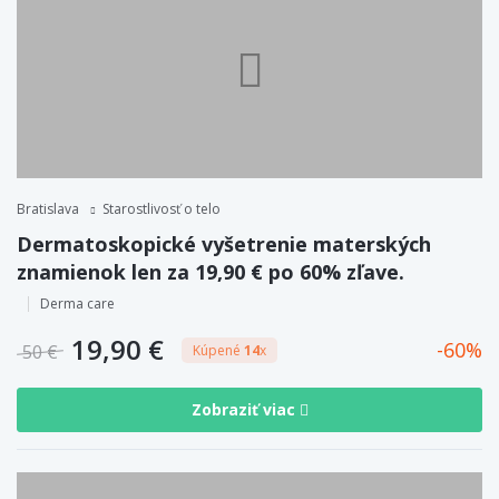
Bratislava
Starostlivosť o telo
Dermatoskopické vyšetrenie materských
znamienok len za 19,90 € po 60% zľave.
Derma care
19,90 €
60
50 €
Kúpené
14
x
Zobraziť viac