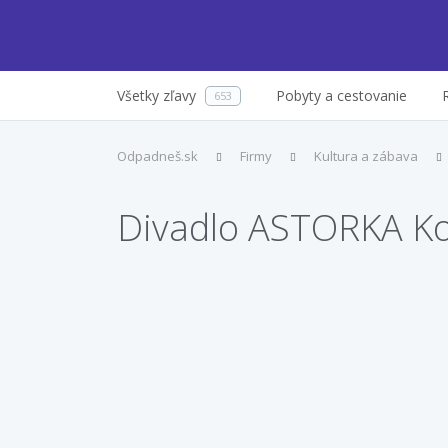
Všetky zľavy
Pobyty a cestovanie
653
Odpadneš.sk
Firmy
Kultura a zábava
Divadlo ASTORKA Ko