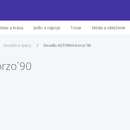
Relax a krása
Jedlo a nápoje
Tovar
Móda a oblečenie
Divadlá a opery
Divadlo ASTORKA Korzo´90
rzo´90