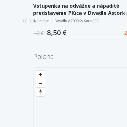
Vstupenka na odvážne a nápadité
predstavenie Pľúca v Divadle Astork
Korzo´90.
Na mape
Divadlo ASTORKA Korzo´90
8,50 €
2
12 €
Poloha