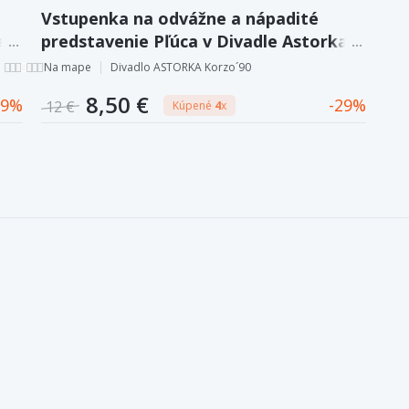
Vstupenka na odvážne a nápadité
a
predstavenie Pľúca v Divadle Astorka
Korzo´90.
Na mape
Divadlo ASTORKA Korzo´90
8,50 €
9
29
12 €
Kúpené
4
x