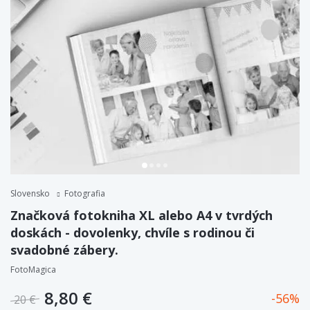
Slovensko
Fotografia
Značková fotokniha XL alebo A4 v tvrdých
doskách - dovolenky, chvíle s rodinou či
svadobné zábery.
FotoMagica
8,80 €
56
20 €