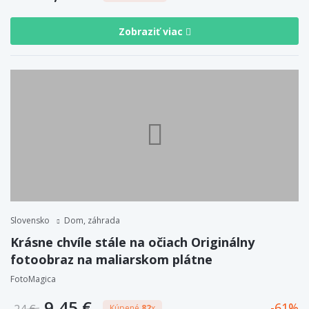
Zobraziť viac
Slovensko
Dom, záhrada
Krásne chvíle stále na očiach Originálny
fotoobraz na maliarskom plátne
FotoMagica
9,45 €
61
Kúpené
82
x