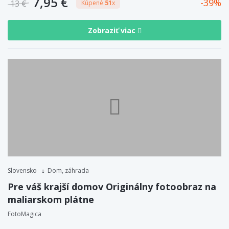
7,95 €
39
13 €
Kúpené
51
x
Zobraziť viac
Slovensko
Dom, záhrada
Pre váš krajší domov Originálny fotoobraz na
maliarskom plátne
FotoMagica