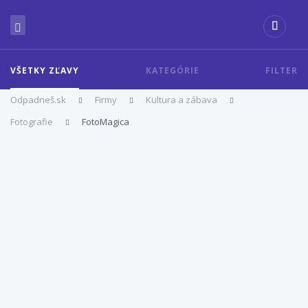
VŠETKY ZĽAVY
KATEGÓRIE
FILTER
Odpadneš.sk
Firmy
Kultura a zábava
Fotografie
FotoMagica