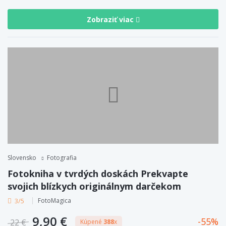
Zobraziť viac
Slovensko
Fotografia
Fotokniha v tvrdých doskách Prekvapte
svojich blízkych originálnym darčekom
3/5
FotoMagica
9,90 €
55
22 €
Kúpené
388
x