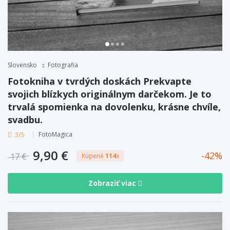
Slovensko
Fotografia
Fotokniha v tvrdých doskách Prekvapte
svojich blízkych originálnym darčekom. Je to
trvalá spomienka na dovolenku, krásne chvíle,
svadbu.
3/5
FotoMagica
9,90 €
42
17 €
Kúpené
114
x
Zobraziť viac