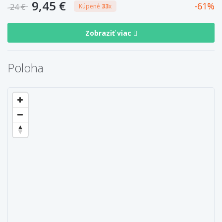
9,45 €
61
24 €
Kúpené
33
x
Zobraziť viac
Poloha