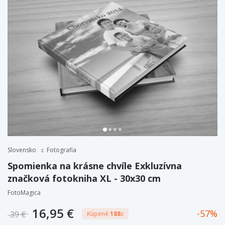
Slovensko
Fotografia
Spomienka na krásne chvíle Exkluzívna
značková fotokniha XL - 30x30 cm
FotoMagica
16,95 €
57
39 €
Kúpené
188
x