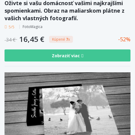
Oživte si vašu domácnosť vašimi najkrajšími
spomienkami. Obraz na maliarskom plátne z
vašich vlastných fotografií.
5/5
FotoMagica
16,45 €
52
34 €
Kúpené
7
x
Zobraziť viac