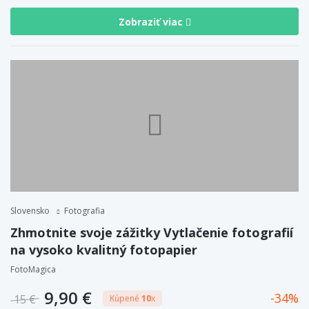
Zobraziť viac
Slovensko
Fotografia
Zhmotnite svoje zážitky Vytlačenie fotografií
na vysoko kvalitný fotopapier
FotoMagica
9,90 €
34
15 €
Kúpené
10
x