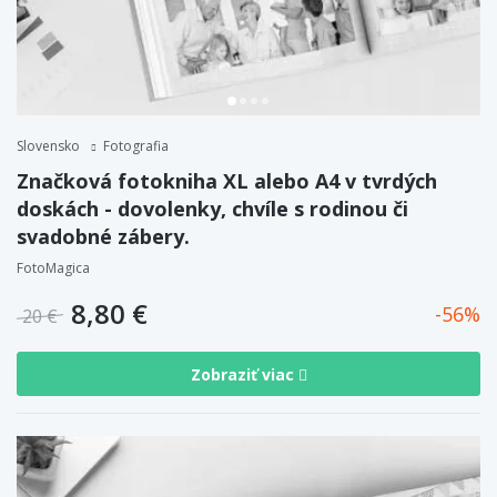
Slovensko
Fotografia
Značková fotokniha XL alebo A4 v tvrdých
doskách - dovolenky, chvíle s rodinou či
svadobné zábery.
FotoMagica
8,80 €
56
20 €
Zobraziť viac