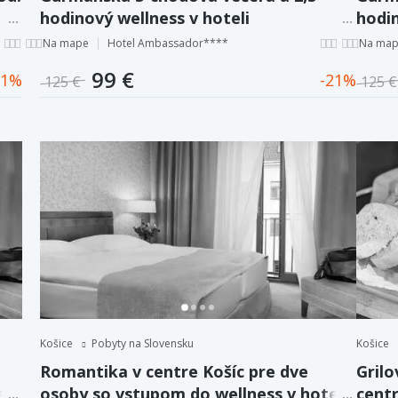
hodinový wellness v hoteli
hodin
Ambassador**** priamo v centre Košíc
Amba
Na mape
Hotel Ambassador****
Na ma
99 €
1
21
125 €
125 €
Košice
Pobyty na Slovensku
Košice
Romantika v centre Košíc pre dve
Grilo
li
osoby so vstupom do wellness v hoteli
centr