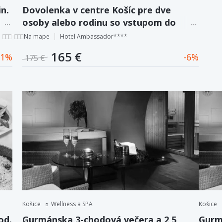
n.
Dovolenka v centre Košíc pre dve
osoby alebo rodinu so vstupom do
šíc
wellness v hoteli Ambassador****
Na mape
Hotel Ambassador****
165 €
1
6
175 €
Košice
Wellness a SPA
Košice
od.
Gurmánska 3-chodová večera a 2,5
Gurm