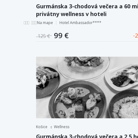
Gurmánska 3-chodová večera a 60 mi
privátny wellness v hoteli
Ambassador**** priamo v centre Ko
Na mape
Hotel Ambassador****
99 €
2
125 €
Košice
Wellness
Gurmánska 3-chodová večera a 2,5 h