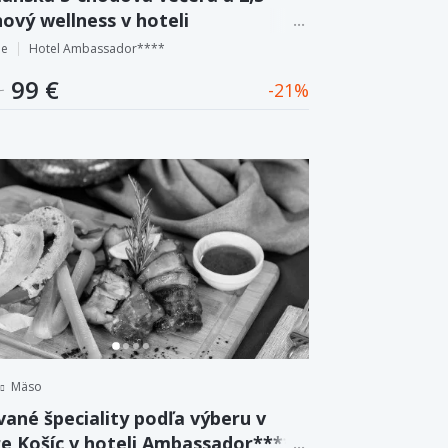
ový wellness v hoteli
ssador**** priamo v centre Košíc.
pe
Hotel Ambassador****
99 €
21
Mäso
vané špeciality podľa výberu v
e Košíc v hoteli Ambassador****.