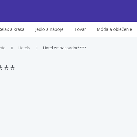
Relax a krása
Jedlo a nápoje
Tovar
Móda a oblečenie
nie
Hotely
Hotel Ambassador****
***