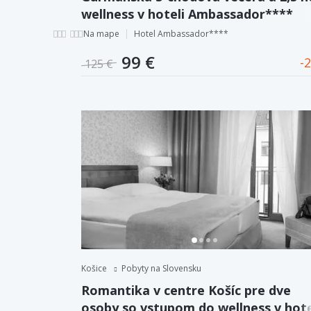
wellness v hoteli Ambassador****
priamo v centre Košíc
Na mape
Hotel Ambassador****
99 €
2
125 €
Košice
Pobyty na Slovensku
Romantika v centre Košíc pre dve
osoby so vstupom do wellness v hote