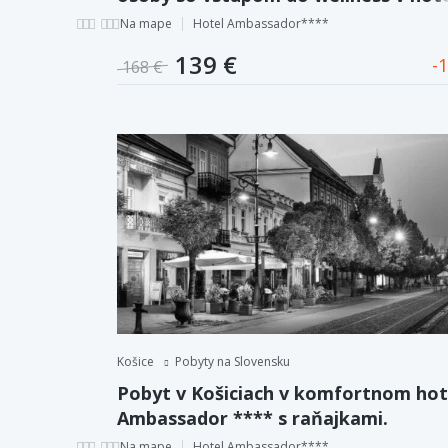
Ambassador****.
Na mape
Hotel Ambassador****
139 €
1
168 €
Košice
Pobyty na Slovensku
Pobyt v Košiciach v komfortnom hot
Ambassador **** s raňajkami.
Na mape
Hotel Ambassador****