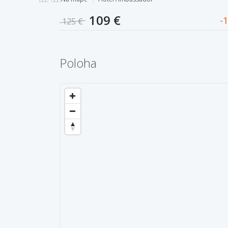
109 €
1
125 €
Poloha