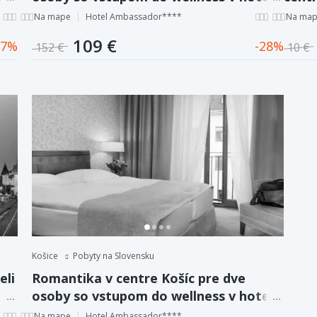
Ambassador****.
Na mape
Hotel Ambassador****
Na ma
109 €
7
28
152 €
10 €
Košice
Pobyty na Slovensku
eli
Romantika v centre Košíc pre dve
osoby so vstupom do wellness v hoteli
Ambassador****.
Na mape
Hotel Ambassador****