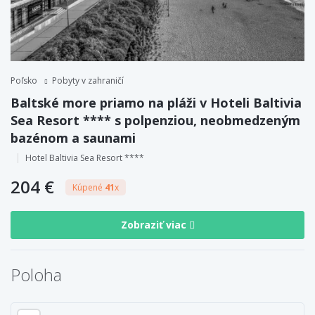
Poľsko
Pobyty v zahraničí
Baltské more priamo na pláži v Hoteli Baltivia
Sea Resort **** s polpenziou, neobmedzeným
bazénom a saunami
Hotel Baltivia Sea Resort ****
204 €
Kúpené
41
x
Zobraziť viac
Poloha