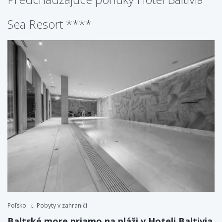
Sea Resort ****
Poľsko
Pobyty v zahraničí
Baltské more priamo na pláži v Hoteli Baltivia