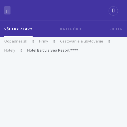
VŠETKY ZĽAVY
KATEGÓRIE
FILTER
Odpadneš.sk
Firmy
Cestovanie a ubytovanie
Hotely
Hotel Baltivia Sea Resort ****