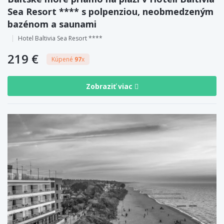
Sea Resort **** s polpenziou, neobmedzeným
bazénom a saunami
Hotel Baltivia Sea Resort ****
219 €
Kúpené
97
x
Zobraziť viac