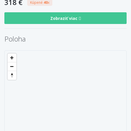
318 €
Kúpené
40
x
Zobraziť viac
Poloha