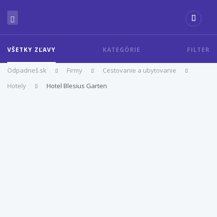
VŠETKY ZĽAVY
KATEGÓRIE
FILTER
Odpadneš.sk
Firmy
Cestovanie a ubytovanie
Hotely
Hotel Blesius Garten