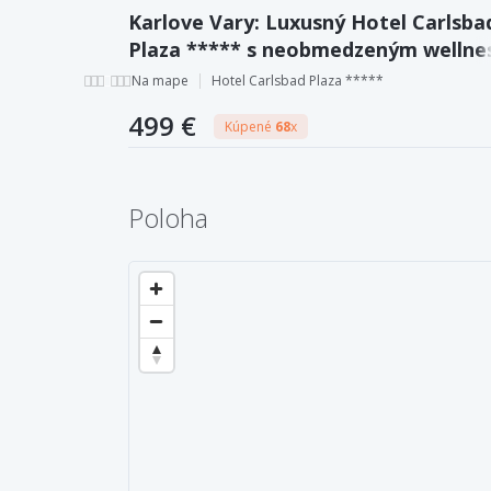
Karlove Vary: Luxusný Hotel Carlsba
Plaza ***** s neobmedzeným wellne
s 5 bazénmi a 7 druhmi sáun + raňajk
Na mape
Hotel Carlsbad Plaza *****
499 €
Kúpené
68
x
Poloha