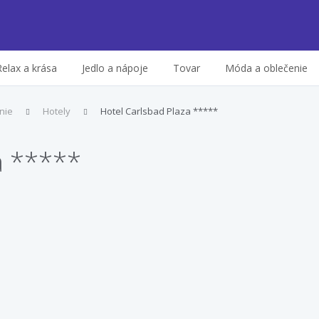
Relax a krása
Jedlo a nápoje
Tovar
Móda a oblečenie
nie
Hotely
Hotel Carlsbad Plaza *****
a *****