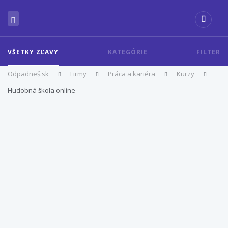
VŠETKY ZĽAVY
KATEGÓRIE
FILTER
Odpadneš.sk
Firmy
Práca a kariéra
Kurzy
Hudobná škola online