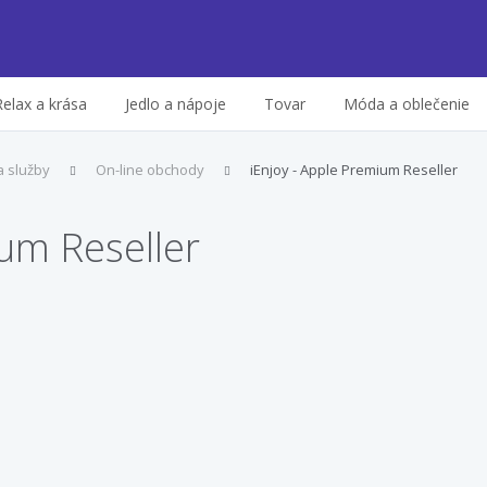
Relax a krása
Jedlo a nápoje
Tovar
Móda a oblečenie
a služby
On-line obchody
iEnjoy - Apple Premium Reseller
ium Reseller