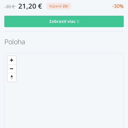
21,20 €
30
30 €
Kúpené
23
x
Zobraziť viac
Poloha