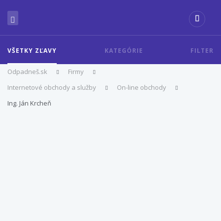
VŠETKY ZĽAVY
KATEGÓRIE
FILTER
Odpadneš.sk
Firmy
Internetové obchody a služby
On-line obchody
Ing. Ján Krcheň