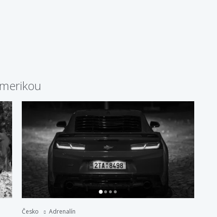
amerikou
Česko
Adrenalín