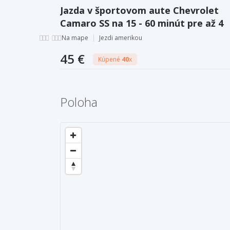
Jazda v športovom aute Chevrolet
Camaro SS na 15 - 60 minút pre až 4
osoby + neobmedzený počet km.
Na mape
Jezdi amerikou
45 €
Kúpené
40
x
Poloha