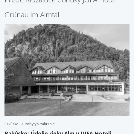
Grünau im Almtal
Rakúsko
Pobyty v zahraničí
Rakúsko: Údolie rieky Alm v JUFA Hoteli