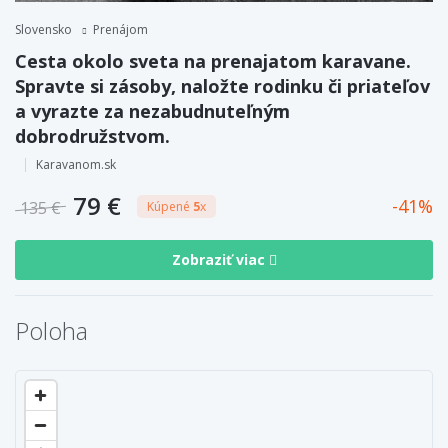
Slovensko
Prenájom
Cesta okolo sveta na prenajatom karavane.
Spravte si zásoby, naložte rodinku či priateľov
a vyrazte za nezabudnuteľným
dobrodružstvom.
Karavanom.sk
79 €
41
135 €
Kúpené
5
x
Zobraziť viac
Poloha