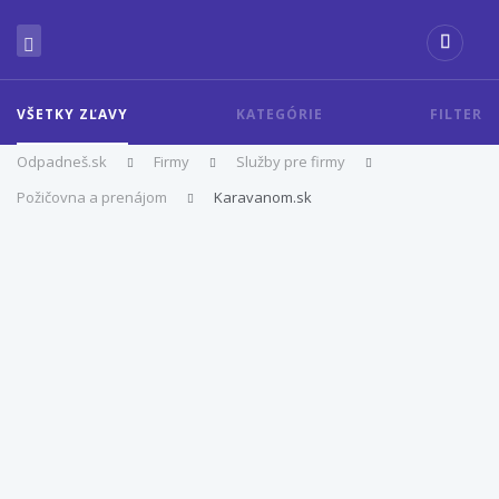
VŠETKY ZĽAVY
KATEGÓRIE
FILTER
Odpadneš.sk
Firmy
Služby pre firmy
Požičovna a prenájom
Karavanom.sk