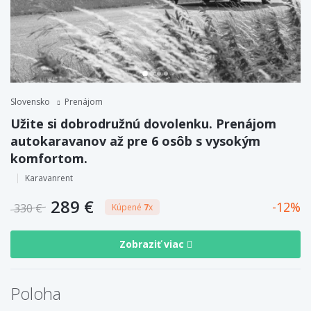
Slovensko
Prenájom
Užite si dobrodružnú dovolenku. Prenájom
autokaravanov až pre 6 osôb s vysokým
komfortom.
Karavanrent
289 €
12
330 €
Kúpené
7
x
Zobraziť viac
Poloha