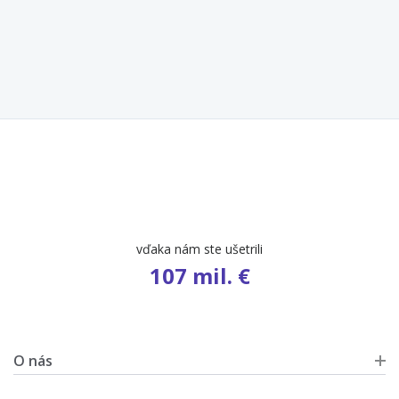
počet ponúk
9 654
O nás