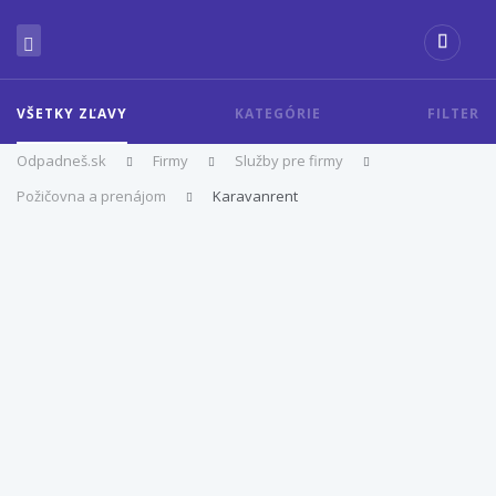
VŠETKY ZĽAVY
KATEGÓRIE
FILTER
Odpadneš.sk
Firmy
Služby pre firmy
Požičovna a prenájom
Karavanrent