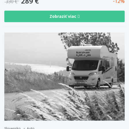
289 €
12
330 €
Zobraziť viac
Slovensko
Auto