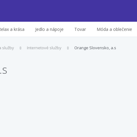
Relax a krása
Jedlo a nápoje
Tovar
Móda a oblečenie
a služby
Internetové služby
Orange Slovensko, a.s
.s