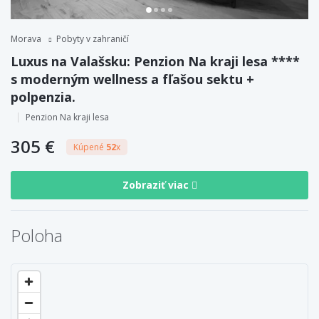
Morava
Pobyty v zahraničí
Luxus na Valašsku: Penzion Na kraji lesa ****
s moderným wellness a fľašou sektu +
polpenzia.
Penzion Na kraji lesa
305 €
Kúpené
52
x
Zobraziť viac
Poloha