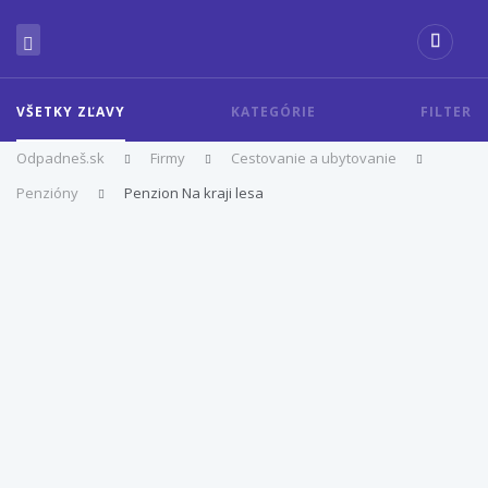
VŠETKY ZĽAVY
KATEGÓRIE
FILTER
Odpadneš.sk
Firmy
Cestovanie a ubytovanie
Penzióny
Penzion Na kraji lesa