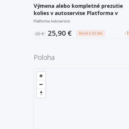
Výmena alebo kompletné prezutie
kolies v autoservise Platforma v
Ružinove
Platforma Autoservice
25,90 €
1
30 €
Končí o 53 dní
Poloha