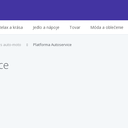
Relax a krása
Jedlo a nápoje
Tovar
Móda a oblečenie
is auto-moto
Platforma Autoservice
ce