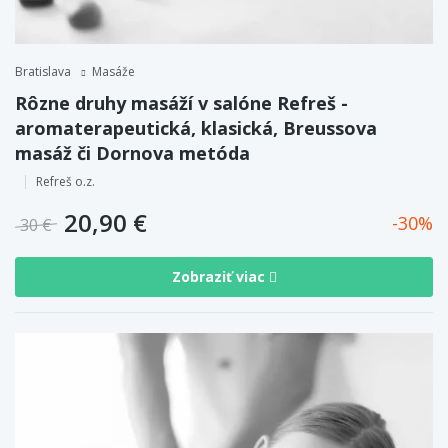
Bratislava
Masáže
Rôzne druhy masáží v salóne Refreš -
aromaterapeutická, klasická, Breussova
masáž či Dornova metóda
Refreš o.z.
20,90 €
30
30 €
Zobraziť viac