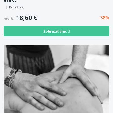
Refreš o.z.
18,60 €
38
30 €
Zobraziť viac