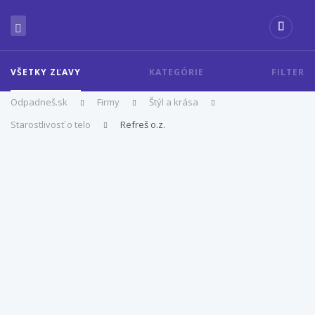
VŠETKY ZĽAVY
KATEGÓRIE
FILTER
Odpadneš.sk
Firmy
Štýl a krása
Starostlivosť o telo
Refreš o.z.