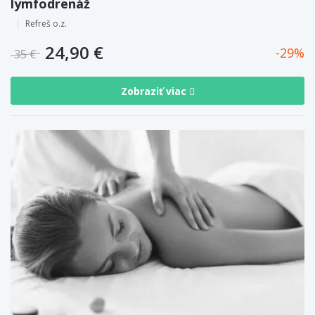
lymfodrenáž
Refreš o.z.
24,90 €
29
35 €
Zobraziť viac