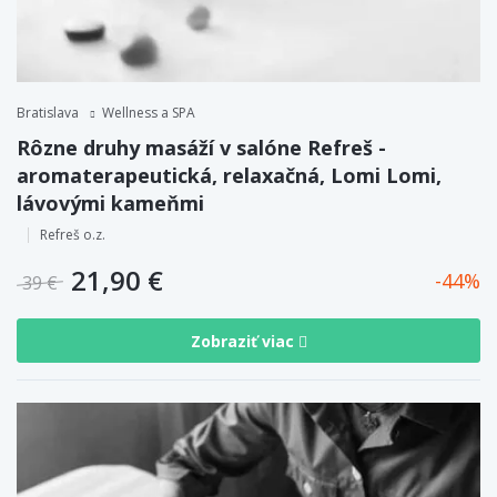
Bratislava
Wellness a SPA
Rôzne druhy masáží v salóne Refreš -
aromaterapeutická, relaxačná, Lomi Lomi,
lávovými kameňmi
Refreš o.z.
21,90 €
44
39 €
Zobraziť viac