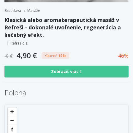
Bratislava
Masáže
Klasická alebo aromaterapeutická masáž v
Refreši - dokonalé uvoľnenie, regenerácia a
liečebný efekt.
Refreš o.z.
4,90 €
46
9 €
Kúpené
196
x
Zobraziť viac
Poloha