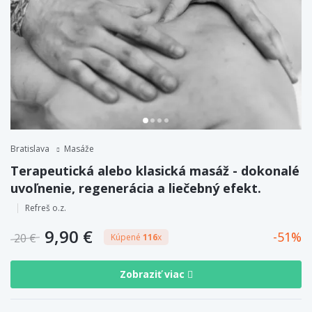
Bratislava
Masáže
Terapeutická alebo klasická masáž - dokonalé
uvoľnenie, regenerácia a liečebný efekt.
Refreš o.z.
9,90 €
51
20 €
Kúpené
116
x
Zobraziť viac