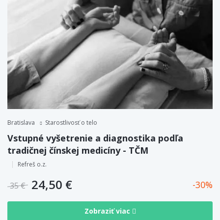
Bratislava
Starostlivosť o telo
Vstupné vyšetrenie a diagnostika podľa
tradičnej čínskej medicíny - TČM
Refreš o.z.
24,50 €
30
35 €
Zobraziť viac