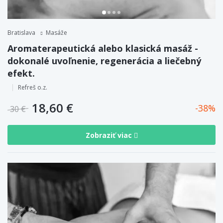
Bratislava
Masáže
Aromaterapeutická alebo klasická masáž -
dokonalé uvoľnenie, regenerácia a liečebný
efekt.
Refreš o.z.
18,60 €
38
30 €
Zobraziť viac