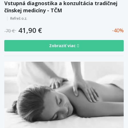
Vstupná diagnostika a konzultácia tradičnej
čínskej medicíny - TČM
Refreš o.z.
41,90 €
40
70 €
Zobraziť viac