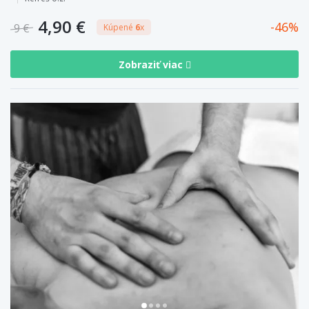
4,90 €
46
9 €
Kúpené
6
x
Zobraziť viac