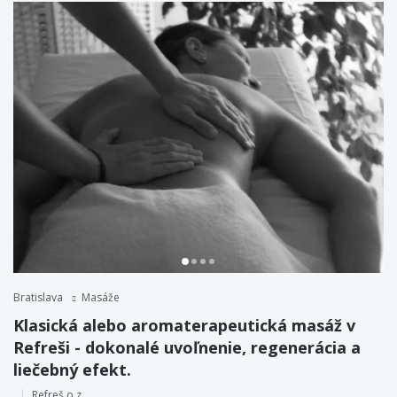
Bratislava
Masáže
Klasická alebo aromaterapeutická masáž v
Refreši - dokonalé uvoľnenie, regenerácia a
liečebný efekt.
Refreš o.z.