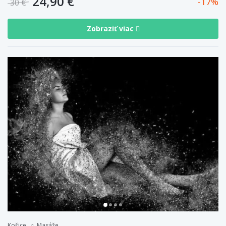
24,90 €
17
30 €
Zobraziť viac
Košice
Masáže