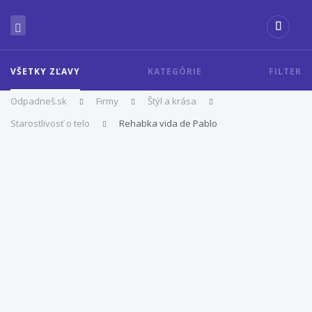
VŠETKY ZĽAVY
KATEGÓRIE
FILTER
Odpadneš.sk
Firmy
Štýl a krása
Starostlivosť o telo
Rehabka vida de Pablo