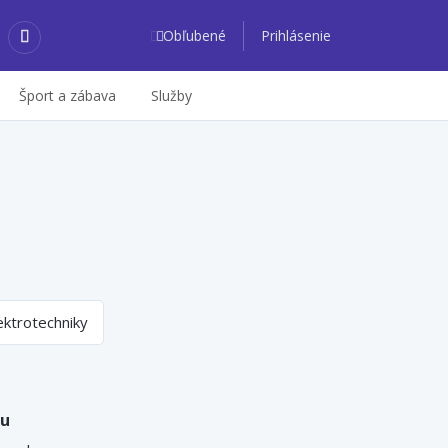
Obľubené
Prihlásenie
Šport a zábava
Služby
ektrotechniky
nu