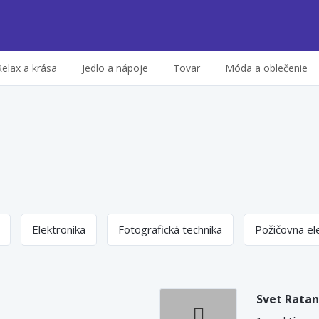
Relax a krása
Jedlo a nápoje
Tovar
Móda a oblečenie
Elektronika
Fotografická technika
Požičovna el
Svet Rata