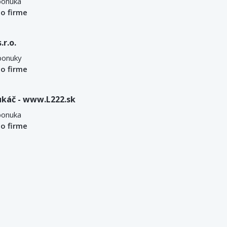
ponuka
 o firme
r.o.
ponuky
 o firme
ukáč - www.L222.sk
ponuka
 o firme