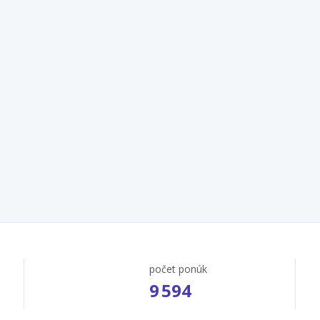
počet ponúk
9 594