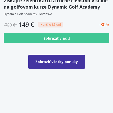
Získajte zelenú kartu a ročné členstvo v klube
na golfovom kurze Dynamic Golf Academy
Dynamic Golf Academy Slovensko
149 €
80
750 €
Končí o 85 dní
Zobraziť viac
Zobraziť všetky ponuky