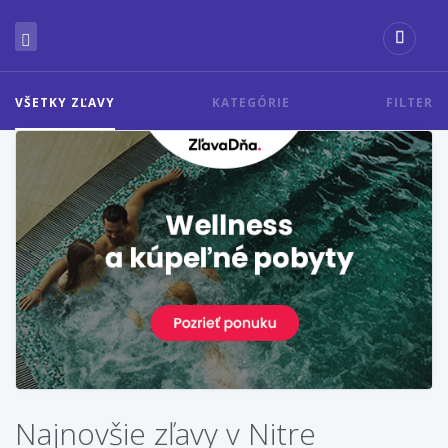
VŠETKY ZĽAVY
KATEGÓRIE
FILTER
Najnovšie zľavy v Nitre