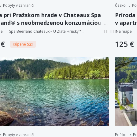
Pobyty v zahraničí
Česko
Po
a pri Pražskom hrade v Chateaux Spa
Príroda
land® s neobmedzenou konzumáciou
v apart
 a kúpeľom v dubovej kadi
wellness
pe
Spa Beerland Chateaux – U Zlaté Hrušky ***
Na mape
 €
125 €
Kúpené
52
x
Pobyty v zahraničí
Poľsko
Po