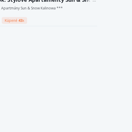
 s vlastnou kuchyňou
Apartmány Sun & Snow Kalinowa ***
Kúpené
43
x