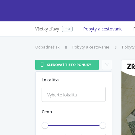
Všetky zľavy
Pobyty a cestovanie
654
Odpadneš.sk
Pobyty a cestovanie
Pobyty
×
SLEDOVAŤ TIETO PONUKY
Lokalita
Cena