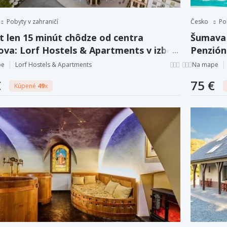
Pobyty v zahraničí
Česko
Po
 len ​​15 minút chôdze od centra
Šumava 
ova: Lorf Hostels & Apartments v izbe
Penzión
o v apartmáne s kuchynkou
aquapar
pe
Lorf Hostels & Apartments
Na mape
€
75 €
Kúpené
49
x