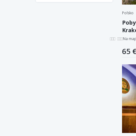
Poľsko
Pobyt
Krak
aleb
Na ma
65 