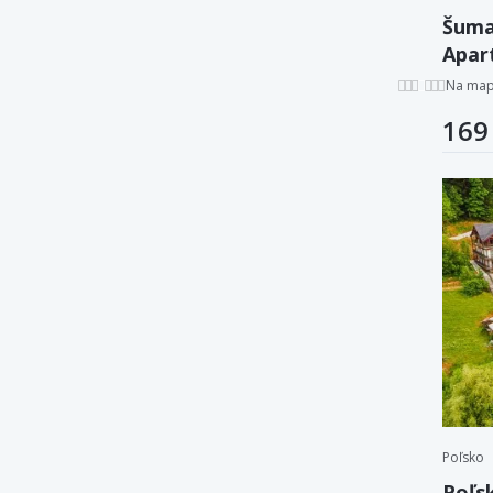
Šuma
Apar
fľaš
Na ma
169
Poľsko
Poľs