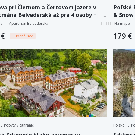
va pri Čiernom a Čertovom jazere v
Poľské 
tmáne Belvederská až pre 4 osoby +
& Snow 
a vína a káva neobmedzene
+ vstup
pe
Apartmán Belvederská
Na mape
 €
179 €
Kúpené
82
x
Pobyty v zahraničí
Poľsko
Po
ké Krkonoše blízko aquaparku
Szklars