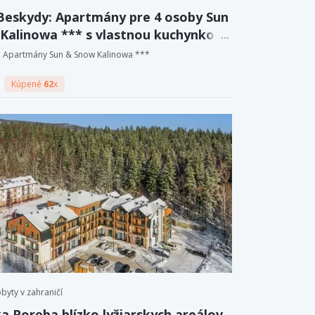
Beskydy: Apartmány pre 4 osoby Sun
Kalinowa *** s vlastnou kuchynkou
 do wellness centra.
Apartmány Sun & Snow Kalinowa ***
Kúpené
62
x
byty v zahraničí
ka Poręba blízko lyžiarskych areálov