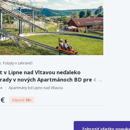
Pobyty v zahraničí
t v Lipne nad Vltavou neďaleko
hrady v nových Apartmánoch BD pre 4
y + plne vybavená kuchynka
pe
Apartmány bd Lipno nad Vltavou
 €
Kúpené
58
x
Zobraziť všetky ponuk