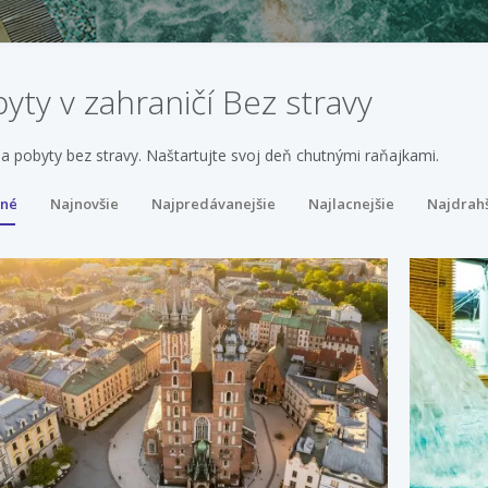
yty v zahraničí Bez stravy
na pobyty bez stravy. Naštartujte svoj deň chutnými raňajkami.
ené
Najnovšie
Najpredávanejšie
Najlacnejšie
Najdrah