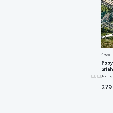
Česko
Poby
prie
osob
Na ma
279