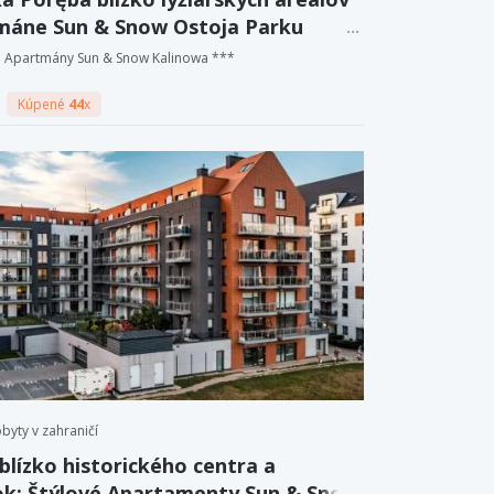
máne Sun & Snow Ostoja Parku
ego + sauna a herňa
Apartmány Sun & Snow Kalinowa ***
Kúpené
44
x
byty v zahraničí
blízko historického centra a
k: Štýlové Apartamenty Sun & Snow