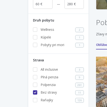
Pob
Druh pobytu
Wellness
2
Zľavy 
Kúpele
1
Pobyty pri mori
Obľúb
1
Strava
All inclusive
3
Plná penzia
9
Polpenzia
261
Bez stravy
11
Raňajky
126