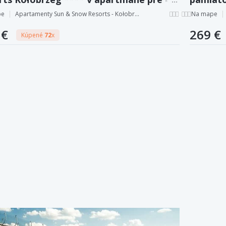
y + bazén a sauna neobmedzene
Aura II
pe
Apartamenty Sun & Snow Resorts - Kołobrzeg
Na mape
 €
269 €
Kúpené
72
x