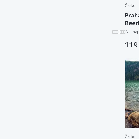
Česko
Prah
Beer
piva
Na ma
119
Česko