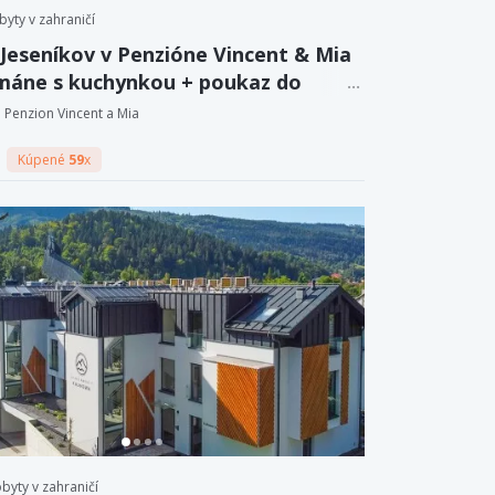
byty v zahraničí
 Jeseníkov v Penzióne Vincent & Mia
máne s kuchynkou + poukaz do
, ihrisko a ohnisko
Penzion Vincent a Mia
Kúpené
59
x
byty v zahraničí