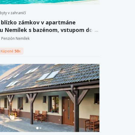
byty v zahraničí
blízko zámkov v apartmáne
u Nemílek s bazénom, vstupom do
ku a detským ihriskom + sekt
Penzión Nemílek
Kúpené
50
x