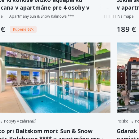
icana v apartmáne pre 4 osoby v
v apart
tamenty Sun & Snow Karpatia
Narodow
pe
Apartmány Sun & Snow Kalinowa ***
Na mape
 €
189 €
Kúpené
67
x
Pobyty v zahraničí
Poľsko
Po
ko pri Baltskom mori: Sun & Snow
Gdansk 
rts Kołobrzeg **** v apartmáne pre 4
pamiato