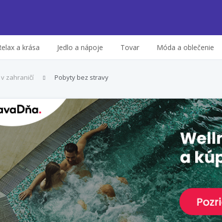
Relax a krása
Jedlo a nápoje
Tovar
Móda a oblečenie
 v zahraničí
Pobyty bez stravy