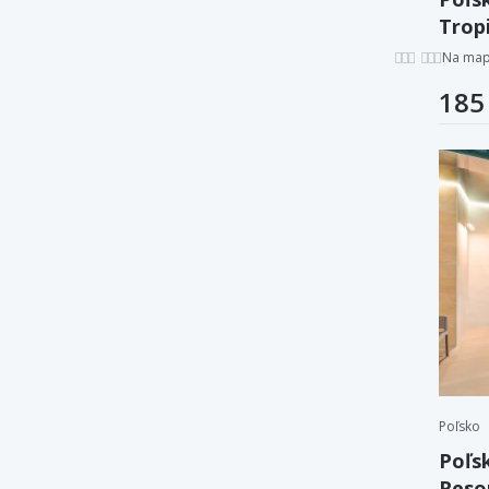
Trop
Apar
Na ma
185
Poľsko
Poľs
Reso