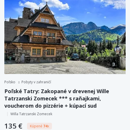
Poľsko
Pobyty v zahraničí
Poľské Tatry: Zakopané v drevenej Wille
Tatrzanski Zomecek *** s raňajkami,
voucherom do pizzérie + kúpací sud
Willa Tatrzanski Zomecek
135 €
Kúpené
74
x