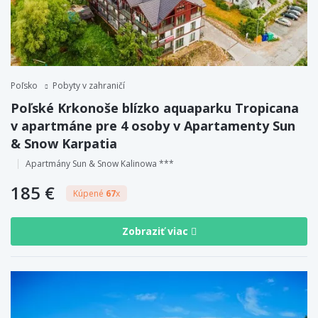
Poľsko
Pobyty v zahraničí
Poľské Krkonoše blízko aquaparku Tropicana
v apartmáne pre 4 osoby v Apartamenty Sun
& Snow Karpatia
Apartmány Sun & Snow Kalinowa ***
185 €
Kúpené
67
x
Zobraziť viac