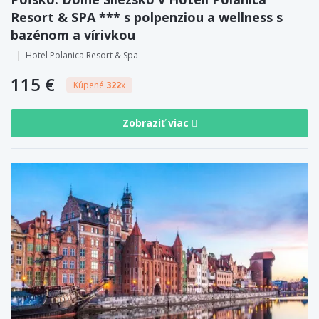
Resort & SPA *** s polpenziou a wellness s
bazénom a vírivkou
Hotel Polanica Resort & Spa
115 €
Kúpené
322
x
Zobraziť viac