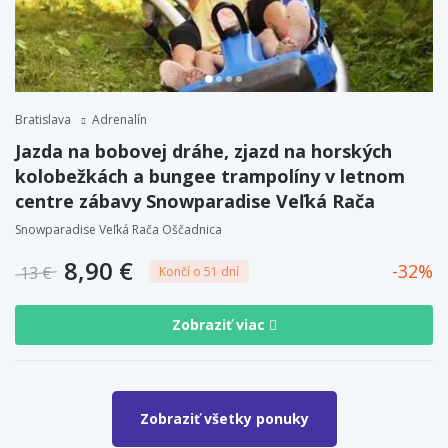
Bratislava
Adrenalín
Jazda na bobovej dráhe, zjazd na horských
kolobežkách a bungee trampolíny v letnom
centre zábavy Snowparadise Veľká Rača
Snowparadise Veľká Rača Oščadnica
8,90 €
32
13 €
Končí o 51 dní
Zobraziť viac
Zobraziť všetky ponuky