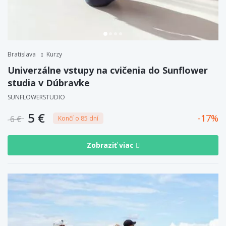
Bratislava
Kurzy
Univerzálne vstupy na cvičenia do Sunflower
studia v Dúbravke
SUNFLOWERSTUDIO
5 €
17
6 €
Končí o 85 dní
Zobraziť viac