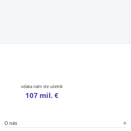
počet ponúk
9 503
O nás