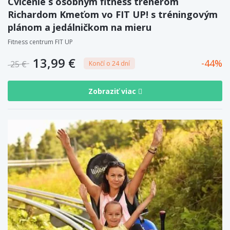
Cvičenie s osobným fitness trénerom
Richardom Kmeťom vo FIT UP! s tréningovým
plánom a jedálničkom na mieru
Fitness centrum FIT UP
13,99 €
44
25 €
Končí o 24 dní
Zobraziť viac