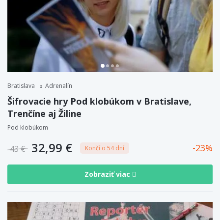
Bratislava
Adrenalín
Šifrovacie hry Pod klobúkom v Bratislave,
Trenčíne aj Žiline
Pod klobúkom
32,99 €
23
43 €
Končí o 54 dní
Zobraziť viac