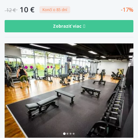
10 €
17
12 €
Končí o 85 dní
Zobraziť viac