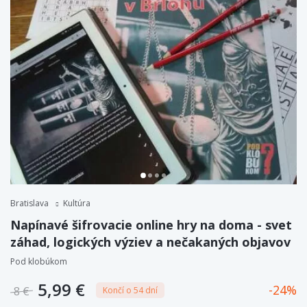
Bratislava
Kultúra
Napínavé šifrovacie online hry na doma - svet
záhad, logických výziev a nečakaných objavov
Pod klobúkom
5,99 €
24
8 €
Končí o 54 dní