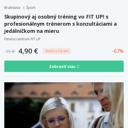
Bratislava
Šport
Skupinový aj osobný tréning vo FIT UP! s
profesionálnym trénerom s konzultáciami a
jedálničkom na mieru
Fitness centrum FIT UP
4,90 €
67
15 €
Končí o 54 dní
Zobraziť viac