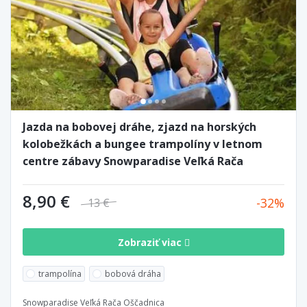
Jazda na bobovej dráhe, zjazd na horských
kolobežkách a bungee trampolíny v letnom
centre zábavy Snowparadise Veľká Rača
8,90 €
32
13 €
Zobraziť viac
trampolína
bobová dráha
Snowparadise Veľká Rača Oščadnica