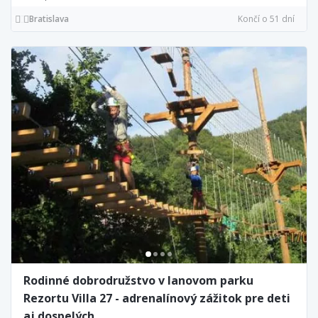
Bratislava
Končí o 51 dní
Rodinné dobrodružstvo v lanovom parku
Rezortu Villa 27 - adrenalínový zážitok pre deti
aj dospelých