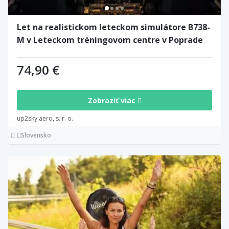
Let na realistickom leteckom simulátore B738-
M v Leteckom tréningovom centre v Poprade
74,90 €
Zobraziť viac
up2sky.aero, s. r. o.
Slovensko