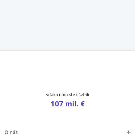
počet ponúk
9 544
O nás