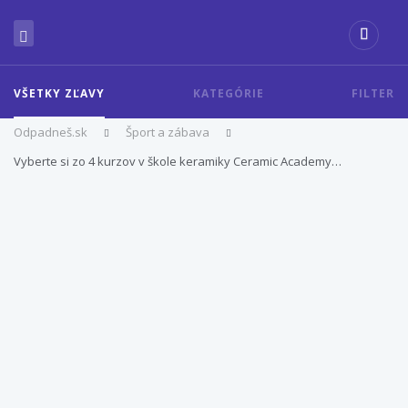
VŠETKY ZĽAVY
KATEGÓRIE
FILTER
Odpadneš.sk
Šport a zábava
Vyberte si zo 4 kurzov v škole keramiky Ceramic Academy…