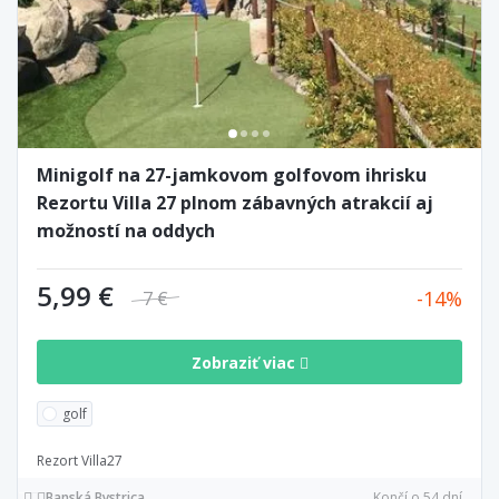
Minigolf na 27-jamkovom golfovom ihrisku
Rezortu Villa 27 plnom zábavných atrakcií aj
možností na oddych
5,99 €
14
7 €
Zobraziť viac
golf
Rezort Villa27
Banská Bystrica
Končí o 54 dní