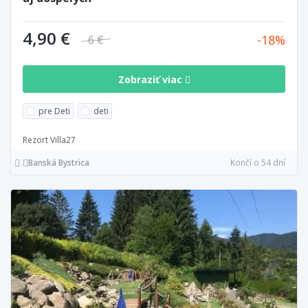
4,90 €
18
6 €
Zobraziť viac
pre Deti
deti
Rezort Villa27
Banská Bystrica
Končí o 54 dní