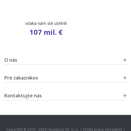
počet ponúk
9 401
O nás
Pre zákazníkov
Kontaktujte nás
Copyright © 2010 - 2026 FoxoBoxo SK, s.r.o. | Všetky práva vyhradené |