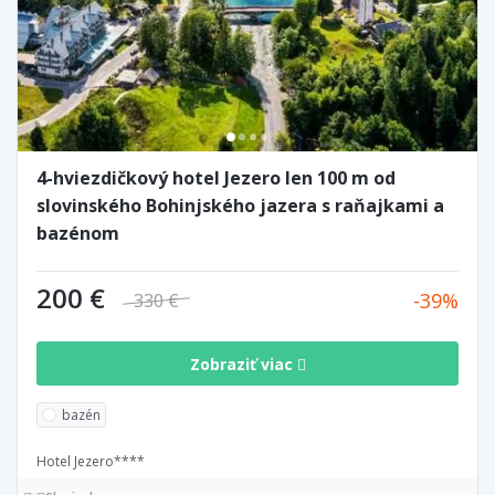
4-hviezdičkový hotel Jezero len 100 m od
slovinského Bohinjského jazera s raňajkami a
bazénom
200 €
39
330 €
Zobraziť viac
bazén
Hotel Jezero****