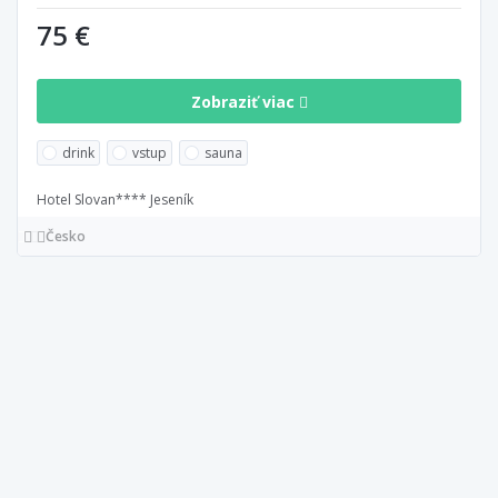
75 €
Zobraziť viac
drink
vstup
sauna
Hotel Slovan**** Jeseník
Česko