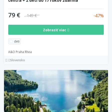
centra + 2 deti do 17 rokov zdarma
79 €
47
149 €
Zobraziť viac
deti
A&O Praha Rhea
Slovensko