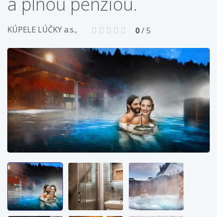
a plnou penziou.
KÚPELE LÚČKY a.s.,
0
/ 5