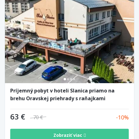
Príjemný pobyt v hoteli Slanica priamo na
brehu Oravskej priehrady s raňajkami
63 €
10
70 €
Zobraziť viac