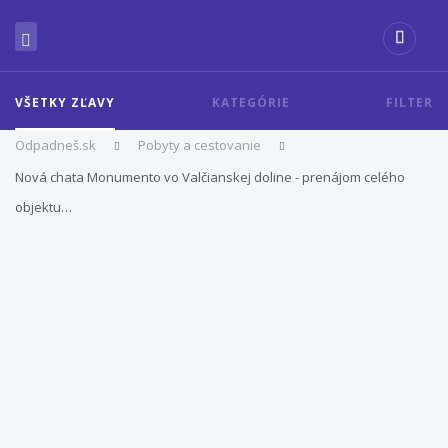
VŠETKY ZĽAVY
KATEGÓRIE
FILTER
Odpadneš.sk
Pobyty a cestovanie
Nová chata Monumento vo Valčianskej doline - prenájom celého
objektu…