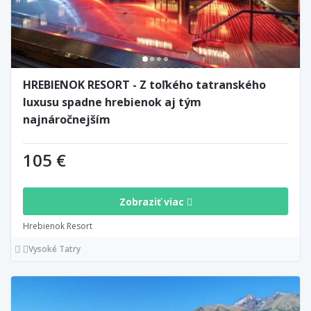
HREBIENOK RESORT - Z toľkého tatranského
luxusu spadne hrebienok aj tým
najnáročnejším
105 €
Zobraziť viac
Hrebienok Resort
Vysoké Tatry