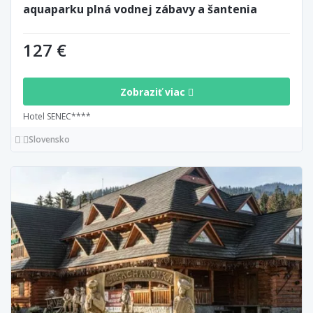
aquaparku plná vodnej zábavy a šantenia
127 €
Zobraziť viac
Hotel SENEC****
Slovensko