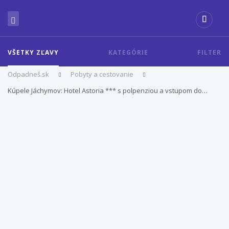
VŠETKY ZĽAVY
KATEGÓRIE
FILTER
Odpadneš.sk
Pobyty a cestovanie
Kúpele Jáchymov: Hotel Astoria *** s polpenziou a vstupom do…