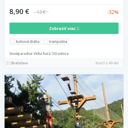
8,90 €
32
13 €
Zobraziť viac
bobová dráha
trampolína
Snowparadise Veľká Rača Oščadnica
Bratislava
Končí o 49 dní