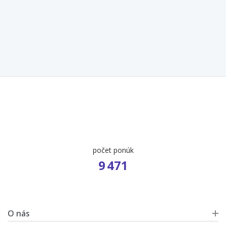
počet ponúk
9 471
O nás