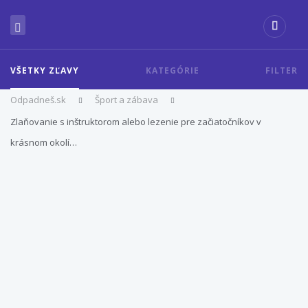
VŠETKY ZĽAVY
KATEGÓRIE
FILTER
Odpadneš.sk
Šport a zábava
Zlaňovanie s inštruktorom alebo lezenie pre začiatočníkov v
krásnom okolí…