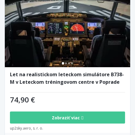
Let na realistickom leteckom simulátore B738-
M v Leteckom tréningovom centre v Poprade
74,90 €
Zobraziť viac
up2sky.aero, s. r. o.