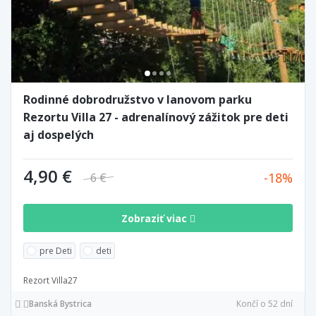
Rodinné dobrodružstvo v lanovom parku
Rezortu Villa 27 - adrenalínový zážitok pre deti
aj dospelých
4,90 €
18
6 €
Zobraziť viac
pre Deti
deti
Rezort Villa27
Banská Bystrica
Končí o 52 dní