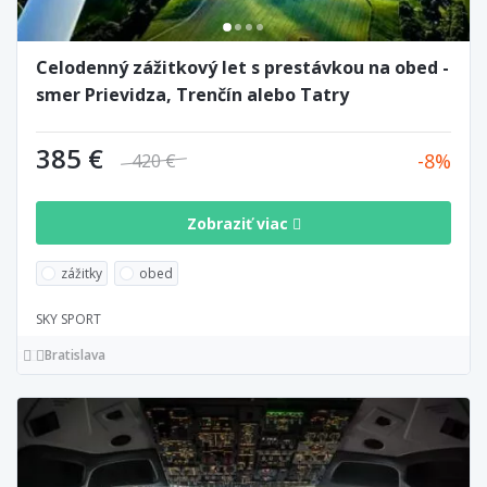
Celodenný zážitkový let s prestávkou na obed -
smer Prievidza, Trenčín alebo Tatry
385 €
8
420 €
Zobraziť viac
zážitky
obed
SKY SPORT
Bratislava