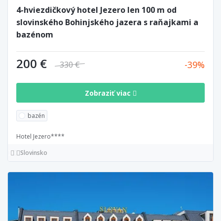
4-hviezdičkový hotel Jezero len 100 m od
slovinského Bohinjského jazera s raňajkami a
bazénom
200 €
39
330 €
Zobraziť viac
bazén
Hotel Jezero****
Slovinsko