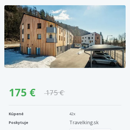
175 €
175 €
Kúpené
42x
Travelking.sk
Poskytuje