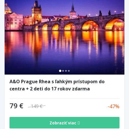
A&O Prague Rhea s ľahkým prístupom do
centra + 2 deti do 17 rokov zdarma
79 €
47
149 €
Zobraziť viac