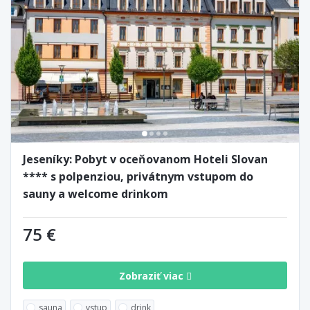
Jeseníky: Pobyt v oceňovanom Hoteli Slovan
**** s polpenziou, privátnym vstupom do
sauny a welcome drinkom
75 €
Zobraziť viac
sauna
vstup
drink