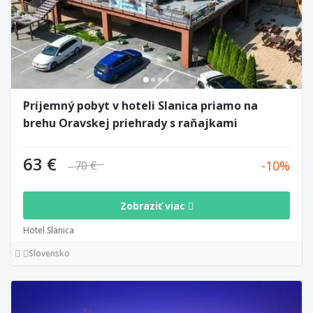
Príjemný pobyt v hoteli Slanica priamo na
brehu Oravskej priehrady s raňajkami
63 €
10
70 €
Zobraziť viac
Hotel Slanica
Slovensko