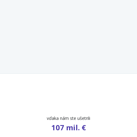
počet ponúk
9 654