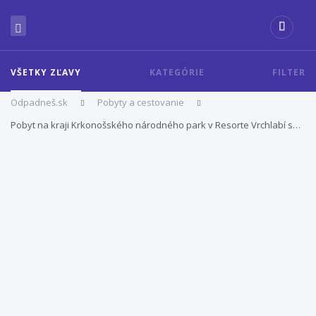
VŠETKY ZĽAVY
KATEGÓRIE
FILTER
Odpadneš.sk
Pobyty a cestovanie
Pobyt na kraji Krkonošského národného park v Resorte Vrchlabí s…