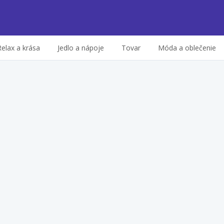
Relax a krása
Jedlo a nápoje
Tovar
Móda a oblečenie