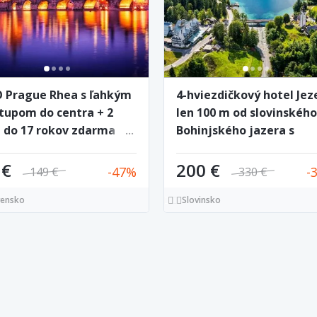
 Prague Rhea s ľahkým
4-hviezdičkový hotel Jez
stupom do centra + 2
len 100 m od slovinského
i do 17 rokov zdarma
Bohinjského jazera s
raňajkami a bazénom
 €
200 €
47
149 €
330 €
vensko
Slovinsko