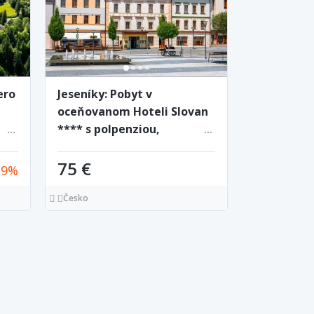
ero
Jeseníky: Pobyt v
oceňovanom Hoteli Slovan
**** s polpenziou,
privátnym vstupom do
sauny a welcome drinkom
75 €
39
Česko