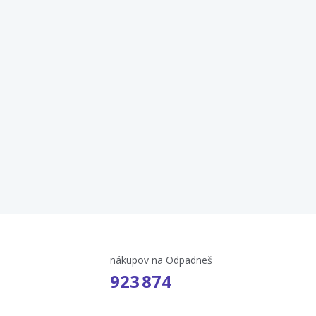
nákupov na Odpadneš
923 874