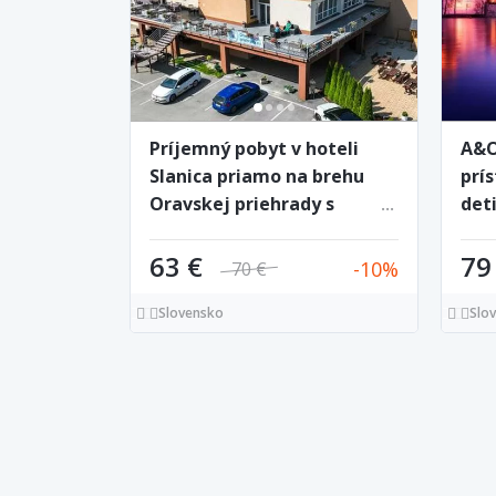
Príjemný pobyt v hoteli
A&O
Slanica priamo na brehu
prí
Oravskej priehrady s
det
raňajkami
63 €
79
10
70 €
Slovensko
Slo