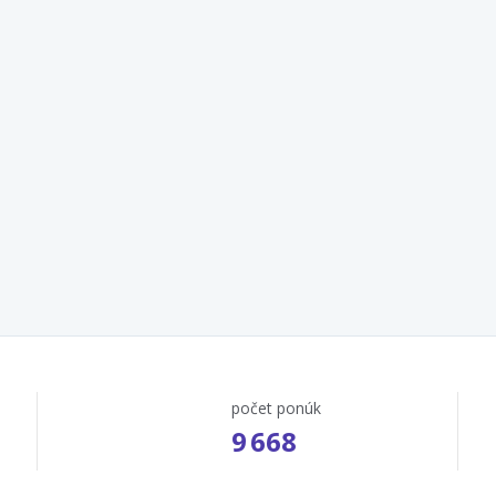
počet ponúk
9 668