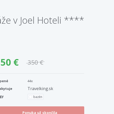
e v Joel Hoteli ****
50 €
350 €
pené
44x
Travelking.sk
skytuje
gy
bazén