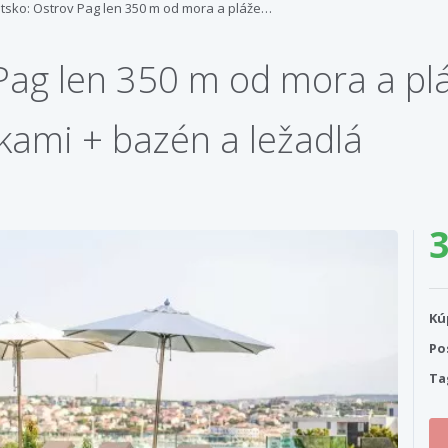
tsko: Ostrov Pag len 350 m od mora a pláže…
Pag len 350 m od mora a pláž
kami + bazén a ležadlá
3
Kú
Po
Ta