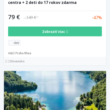
centra + 2 deti do 17 rokov zdarma
79 €
47
149 €
Zobraziť viac
deti
A&O Praha Rhea
Slovensko