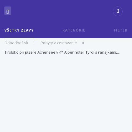
VŠETKY ZĽAVY
KATEGÓRIE
FILTER
Odpadneš.sk
Pobyty a cestovanie
Tirolsko pri jazere Achensee v 4* Alpenhoteli Tyrol s raňajkami,…