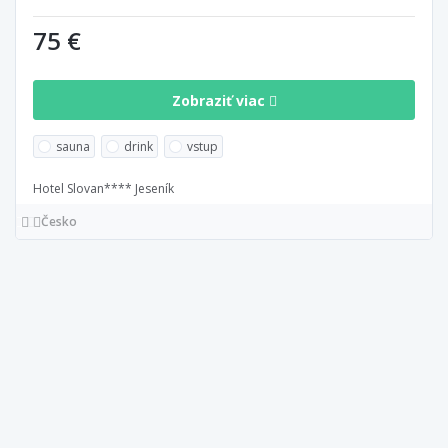
75 €
Zobraziť viac
sauna
drink
vstup
Hotel Slovan**** Jeseník
Česko