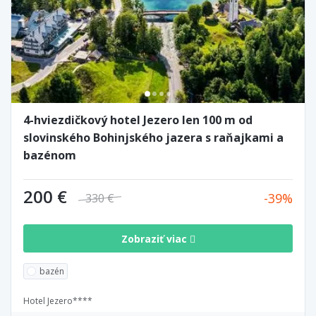
4-hviezdičkový hotel Jezero len 100 m od
slovinského Bohinjského jazera s raňajkami a
bazénom
200 €
39
330 €
Zobraziť viac
bazén
Hotel Jezero****