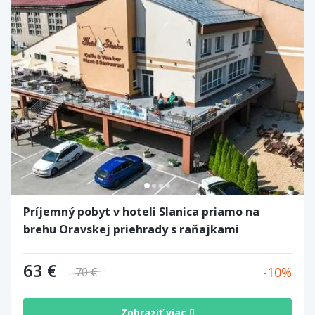
Príjemný pobyt v hoteli Slanica priamo na
brehu Oravskej priehrady s raňajkami
63 €
10
70 €
Zobraziť viac