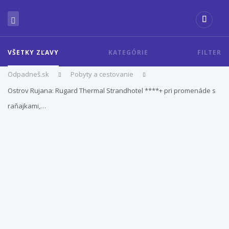
VŠETKY ZĽAVY
KATEGÓRIE
FILTER
Odpadneš.sk
Pobyty a cestovanie
Ostrov Rujana: Rugard Thermal Strandhotel ****+ pri promenáde s
raňajkami,…