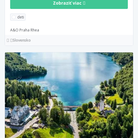
Zobraziť viac
deti
A&O Praha Rhea
Slovensko