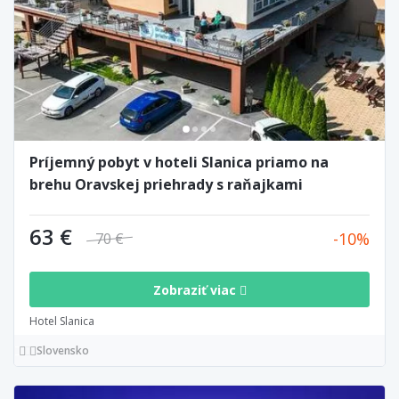
Príjemný pobyt v hoteli Slanica priamo na
brehu Oravskej priehrady s raňajkami
63 €
10
70 €
Zobraziť viac
Hotel Slanica
Slovensko