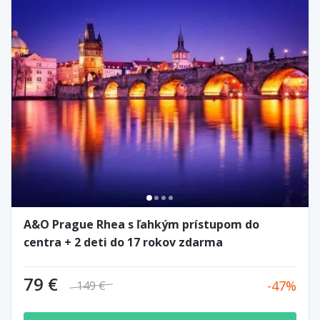
A&O Prague Rhea s ľahkým prístupom do
centra + 2 deti do 17 rokov zdarma
79 €
47
149 €