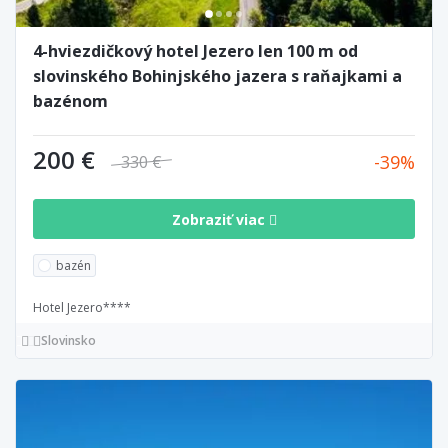
4-hviezdičkový hotel Jezero len 100 m od
slovinského Bohinjského jazera s raňajkami a
bazénom
200 €
39
330 €
Zobraziť viac
bazén
Hotel Jezero****
Slovinsko