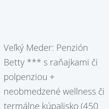
Veľký Meder: Penzión
Betty *** s raňajkami či
polpenziou +
neobmedzené wellness či
termálne kúpalisko (450