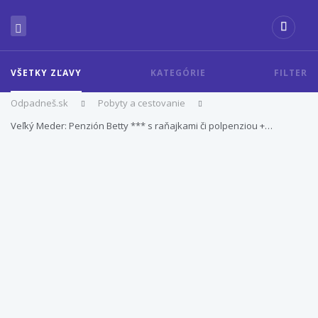
VŠETKY ZĽAVY
KATEGÓRIE
FILTER
Odpadneš.sk
Pobyty a cestovanie
Veľký Meder: Penzión Betty *** s raňajkami či polpenziou +…