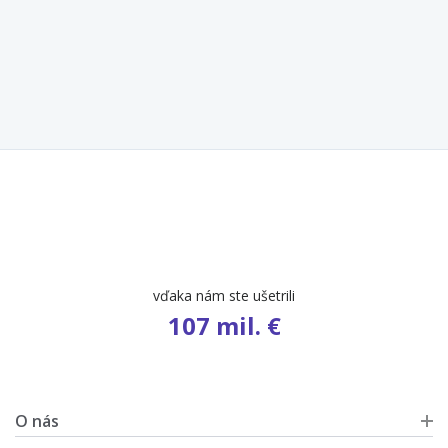
počet ponúk
9 695
O nás