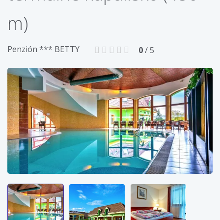
m)
Penzión *** BETTY
0
/ 5