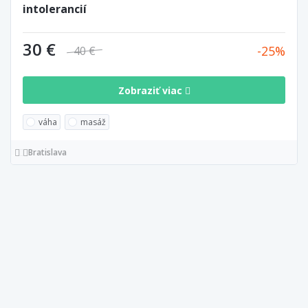
intolerancií
30 €
25
40 €
Zobraziť viac
váha
masáž
Bratislava