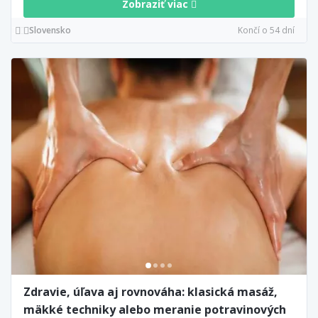
Zobraziť viac
Slovensko
Končí o 54 dní
Zdravie, úľava aj rovnováha: klasická masáž,
mäkké techniky alebo meranie potravinových