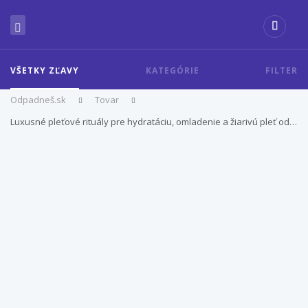
VŠETKY ZĽAVY
KATEGÓRIE
FILTER
Odpadneš.sk
Tovar
Luxusné pleťové rituály pre hydratáciu, omladenie a žiarivú pleť od…