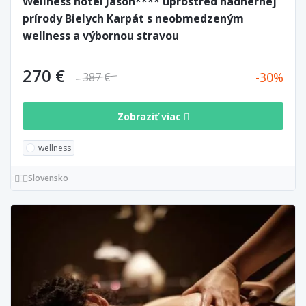
Wellness hotel Jason**** uprostred nádhernej
prírody Bielych Karpát s neobmedzeným
wellness a výbornou stravou
270 €
30
387 €
Zobraziť viac
wellness
Slovensko