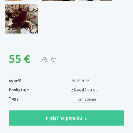
55 €
75 €
Vyprší
15.12.2026
ZlavaDna.sk
Poskytuje
Tagy
omladenie
Prejsť na ponuku