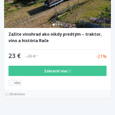
Zažite vinohrad ako nikdy predtým – traktor,
víno a história Rače
23 €
21
29 €
Zobraziť viac
víno
Bratislava