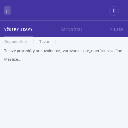
VŠETKY ZĽAVY
KATEGÓRIE
FILTER
Odpadneš.sk
Tovar
Telové procedúry pre uvoľnenie, tvarovanie aj regeneráciu v salóne
Masáže…