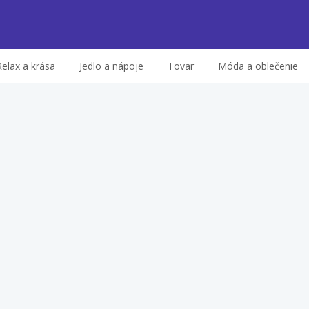
Relax a krása
Jedlo a nápoje
Tovar
Móda a oblečenie