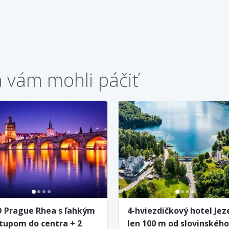
a vám mohli páčiť
 Prague Rhea s ľahkým
4-hviezdičkový hotel Jez
stupom do centra + 2
len 100 m od slovinského