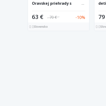
Oravskej priehrady s
det
raňajkami
63 €
79
10
70 €
Slovensko
Slo