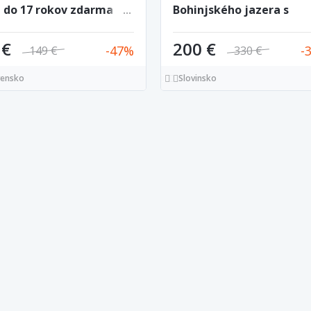
i do 17 rokov zdarma
Bohinjského jazera s
raňajkami a bazénom
 €
200 €
47
149 €
330 €
vensko
Slovinsko