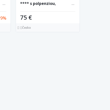
**** s polpenziou,
privátnym vstupom do
sauny a welcome drinkom
75 €
39
Česko