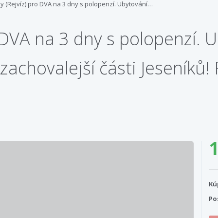
ky (Rejvíz) pro DVA na 3 dny s polopenzí. Ubytování…
o DVA na 3 dny s polopenzí. 
achovalejší části Jeseníků!
1
Kú
Po