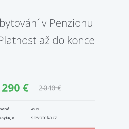
Ubytování v Penzionu
 Platnost až do konce
 290 €
2 040 €
pené
453x
slevoteka.cz
skytuje