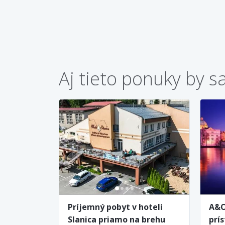
Aj tieto ponuky by s
Príjemný pobyt v hoteli
A&O
Slanica priamo na brehu
prí