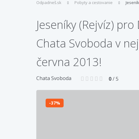
Odpadneš.sk
Pobyty a cestovanie
Jesení
Jeseníky (Rejvíz) pr
Chata Svoboda v nejz
června 2013!
Chata Svoboda
0
/ 5
37