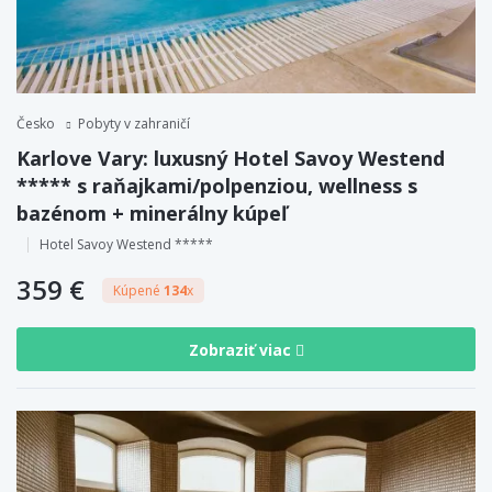
Česko
Pobyty v zahraničí
Karlove Vary: luxusný Hotel Savoy Westend
***** s raňajkami/polpenziou, wellness s
bazénom + minerálny kúpeľ
Hotel Savoy Westend *****
359 €
Kúpené
134
x
Zobraziť viac