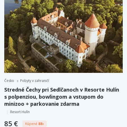
Česko
Pobyty v zahraničí
Stredné Čechy pri Sedlčanoch v Resorte Hulín
s polpenziou, bowlingom a vstupom do
minizoo + parkovanie zdarma
Resort Hulín
85 €
Kúpené
88
x