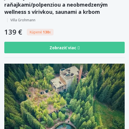
raňajkami/polpenziou a neobmedzeným
wellness s vírivkou, saunami a krbom
Villa Grohmann
139 €
Kúpené
130
x
Zobraziť viac