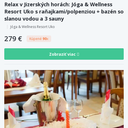
Relax v Jizerských horách: Jóga & Wellness
Resort Uko s raňajkami/polpenziou + bazén so
slanou vodou a 3 sauny
Jóga & Wellness Resort Uko
279 €
Kúpené
90
x
Zobraziť viac