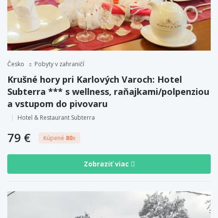
Česko
Pobyty v zahraničí
Krušné hory pri Karlových Varoch: Hotel
Subterra *** s wellness, raňajkami/polpenziou
a vstupom do pivovaru
Hotel & Restaurant Subterra
79 €
Kúpené
80
x
Zobraziť viac