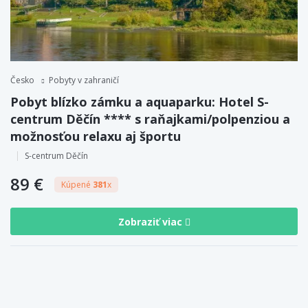
Česko
Pobyty v zahraničí
Pobyt blízko zámku a aquaparku: Hotel S-
centrum Děčín **** s raňajkami/polpenziou a
možnosťou relaxu aj športu
S-centrum Děčín
89 €
Kúpené
381
x
Zobraziť viac