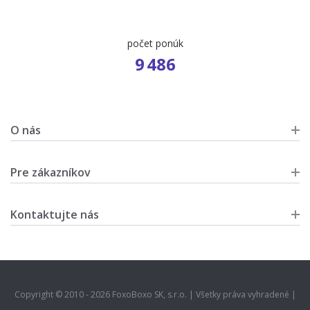
počet ponúk
9 486
O nás
Pre zákazníkov
Kontaktujte nás
Copyright © 2010 - 2026 FoxoBoxo SK, s.r.o. | Všetky práva vyhradené |