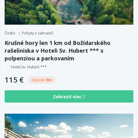
Česko
Pobyty v zahraničí
Krušné hory len 1 km od Božídarského
rašeliniska v Hoteli Sv. Hubert *** s
polpenziou a parkovaním
Hotel Sv. Hubert ***
115 €
Kúpené
96
x
Zobraziť viac