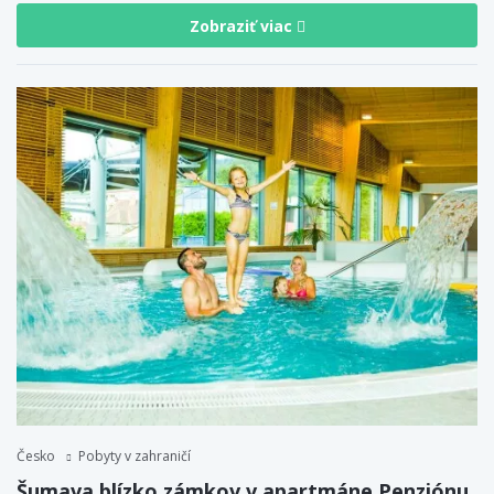
Zobraziť viac
Česko
Pobyty v zahraničí
Šumava blízko zámkov v apartmáne Penziónu