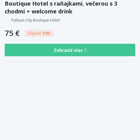
Boutique Hotel s raňajkami, večerou s 3
chodmi + welcome drink
Pytloun City Boutique Hotel
75 €
Kúpené
129
x
Zobraziť viac