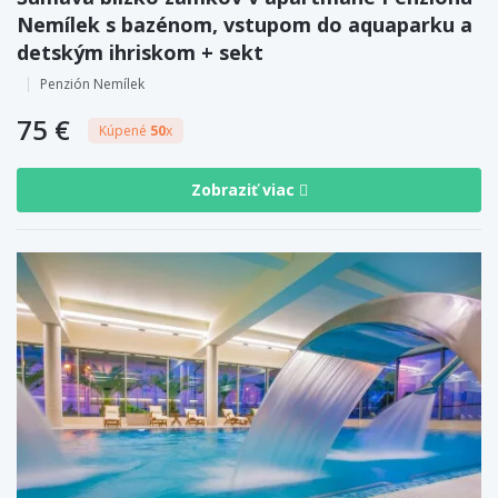
Nemílek s bazénom, vstupom do aquaparku a
detským ihriskom + sekt
Penzión Nemílek
75 €
Kúpené
50
x
Zobraziť viac