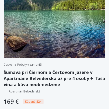
Česko
Pobyty v zahraničí
Šumava pri Čiernom a Čertovom jazere v
Apartmáne Belvederská až pre 4 osoby + fľaša
vína a káva neobmedzene
Apartmán Belvederská
169 €
Kúpené
82
x