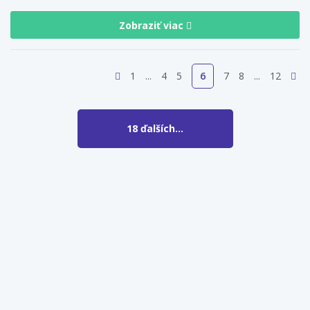
Zobraziť viac
1
4
5
6
7
8
12
18 ďalších...