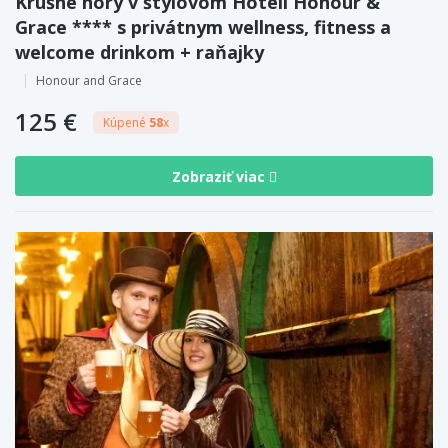
Krušné hory v štýlovom Hoteli Honour &
Grace **** s privátnym wellness, fitness a
welcome drinkom + raňajky
Honour and Grace
125 €
Kúpené
58
x
Zobraziť viac