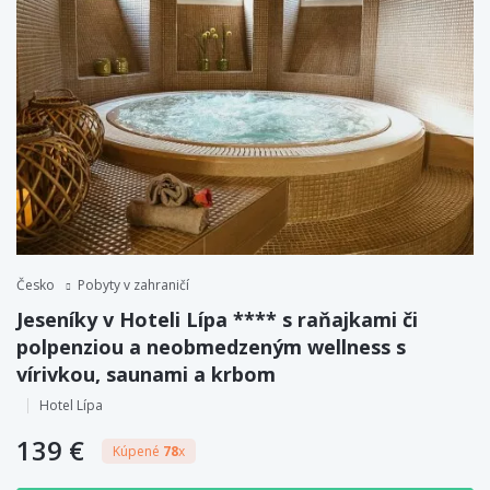
Česko
Pobyty v zahraničí
Jeseníky v Hoteli Lípa **** s raňajkami či
polpenziou a neobmedzeným wellness s
vírivkou, saunami a krbom
Hotel Lípa
139 €
Kúpené
78
x