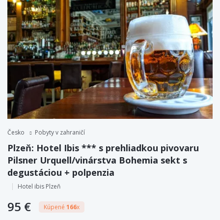
Česko
Pobyty v zahraničí
Plzeň: Hotel Ibis *** s prehliadkou pivovaru
Pilsner Urquell/vinárstva Bohemia sekt s
degustáciou + polpenzia
Hotel ibis Plzeň
95 €
Kúpené
166
x