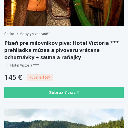
Česko
Pobyty v zahraničí
Plzeň pre milovníkov piva: Hotel Victoria ***
prehliadka múzea a pivovaru vrátane
ochutnávky + sauna a raňajky
Hotel Victoria ***
145 €
Kúpené
157
x
Zobraziť viac