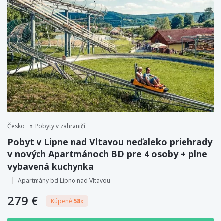
Česko
Pobyty v zahraničí
Pobyt v Lipne nad Vltavou neďaleko priehrady
v nových Apartmánoch BD pre 4 osoby + plne
vybavená kuchynka
Apartmány bd Lipno nad Vltavou
279 €
Kúpené
58
x