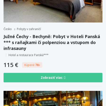
Česko
Pobyty v zahraničí
Južné Čechy - Bechyně: Pobyt v Hoteli Panská
*** s raňajkami či polpenziou a vstupom do
infrasauny
Hotel a restaurace Panská***
115 €
Kúpené
78
x
Zobraziť viac