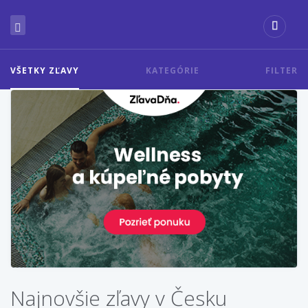
VŠETKY ZĽAVY
KATEGÓRIE
FILTER
Najnovšie zľavy v Česku