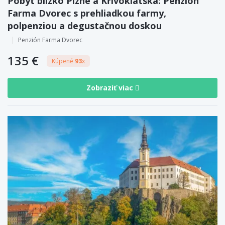
Pobyt blízko Plzne a Křivoklátska: Penzión
Farma Dvorec s prehliadkou farmy,
polpenziou a degustačnou doskou
Penzión Farma Dvorec
135 €
Kúpené
93
x
Zobraziť viac