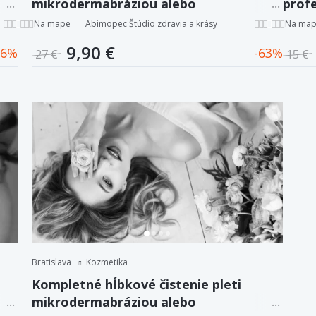
mikrodermabráziou alebo
prof
ultrazvukom.
komp
Na mape
Abimopec Štúdio zdravia a krásy
Na ma
9,90 €
6
63
27 €
15 €
Bratislava
Kozmetika
Kompletné hĺbkové čistenie pleti
mikrodermabráziou alebo