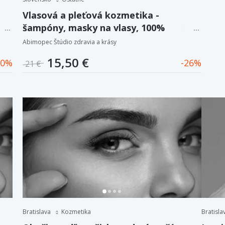
Vlasová a pleťová kozmetika -
šampóny, masky na vlasy, 100%
vegánske krémy na tvár
Abimopec Štúdio zdravia a krásy
15,50 €
0
26
21 €
Bratislava
Kozmetika
Bratisla