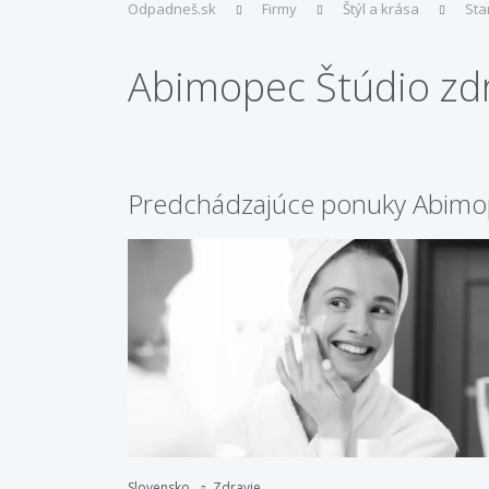
Odpadneš.sk
Firmy
Štýl a krása
Sta
Abimopec Štúdio zdr
Predchádzajúce ponuky Abimope
Slovensko
Zdravie