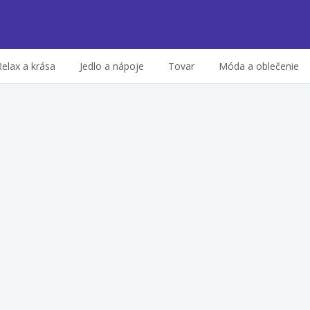
Relax a krása
Jedlo a nápoje
Tovar
Móda a oblečenie