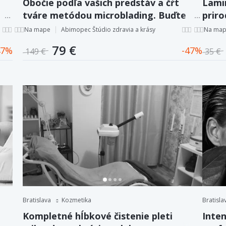
Obočie podľa vašich predstáv a čŕt
Lamin
tváre metódou microblading. Buďte
prir
stále krásna!
týžd
Na mape
Abimopec Štúdio zdravia a krásy
Na ma
79 €
7
47
149 €
35 €
Bratislava
Kozmetika
Bratisla
Kompletné hĺbkové čistenie pleti
Inten