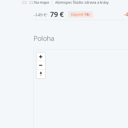
stále krásna!
Na mape
Abimopec Štúdio zdravia a krásy
79 €
4
149 €
Kúpené
18
x
Poloha