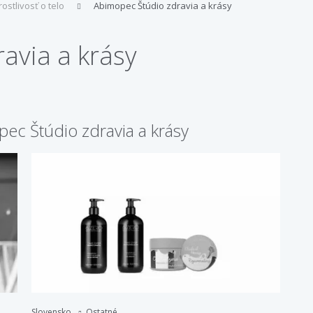
rostlivosť o telo
Abimopec Štúdio zdravia a krásy
avia a krásy
c Štúdio zdravia a krásy
Slovensko
Ostatné