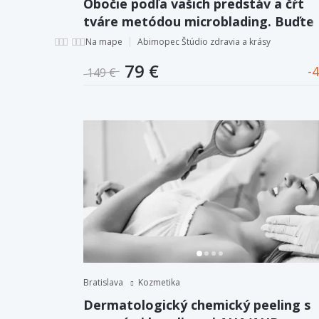
Obočie podľa vašich predstáv a čŕt
tváre metódou microblading. Buďte
stále krásna!
Na mape
Abimopec Štúdio zdravia a krásy
79 €
4
149 €
Bratislava
Kozmetika
Dermatologický chemický peeling s