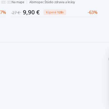
ultrazvukom.
Na mape
Abimopec Štúdio zdravia a krásy
9,90 €
7
63
27 €
Kúpené
128
x