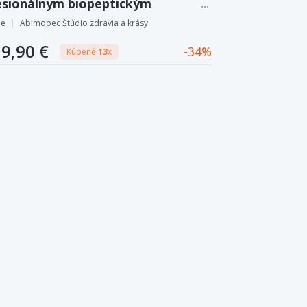
esionálnym biopeptickým
lexom pre všetky typy pleti.
pe
Abimopec Štúdio zdravia a krásy
9,90 €
34
Kúpené
13
x