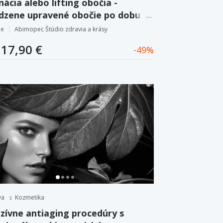
ácia alebo lifting obočia -
odzene upravené obočie po dobu 4
ňov.
pe
Abimopec Štúdio zdravia a krásy
17,90 €
49
va
Kozmetika
zívne antiaging procedúry s