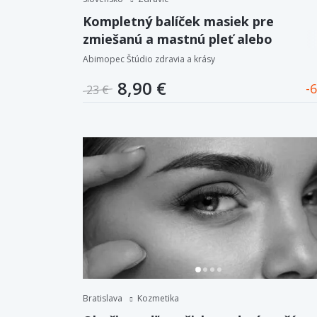
Kompletný balíček masiek pre
zmiešanú a mastnú pleť alebo
liftingovo-regeneračný a hydratačný
Abimopec Štúdio zdravia a krásy
balíček + DARČEK: lak na nechty
8,90 €
6
23 €
Bratislava
Kozmetika