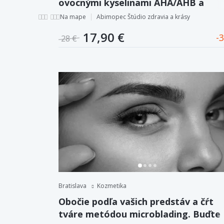
ovocnými kyselinami AHA/AHB a
bioaktívnym kolagénom.
Na mape
Abimopec Štúdio zdravia a krásy
17,90 €
3
28 €
Bratislava
Kozmetika
Obočie podľa vašich predstáv a čŕt
tváre metódou microblading. Buďte