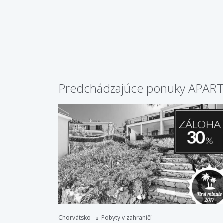
Predchádzajúce ponuky APA
Chorvátsko
Pobyty v zahraničí