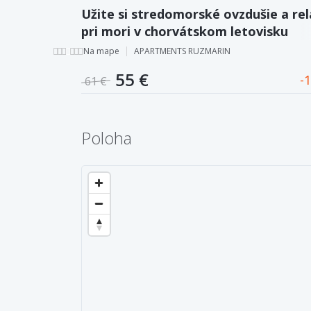
Užite si stredomorské ovzdušie a rel
pri mori v chorvátskom letovisku
Rogoznica. Komfortné a moderné
Na mape
APARTMENTS RUZMARIN
ubytovanie v Apartments Ruzmarin.
55 €
1
61 €
Poloha