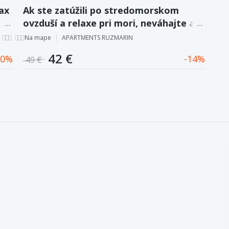
ax
Ak ste zatúžili po stredomorskom
ovzduší a relaxe pri mori, neváhajte a
vydajte sa spoznávať krásy
Na mape
APARTMENTS RUZMARIN
Chorvátska. Pobyt v apartmánoch
42 €
0
14
49 €
Ruzmarín.