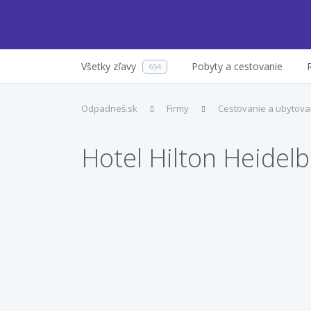
Všetky zľavy
Pobyty a cestovanie
654
Odpadneš.sk
Firmy
Cestovanie a ubytova
Hotel Hilton Heidel