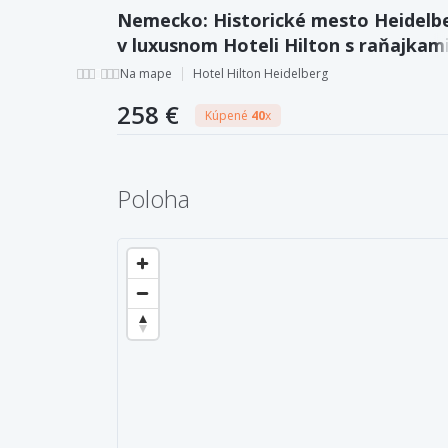
Nemecko: Historické mesto Heidelb
v luxusnom Hoteli Hilton s raňajkam
formou bufetu a welcome drinkom
Na mape
Hotel Hilton Heidelberg
258 €
Kúpené
40
x
Poloha