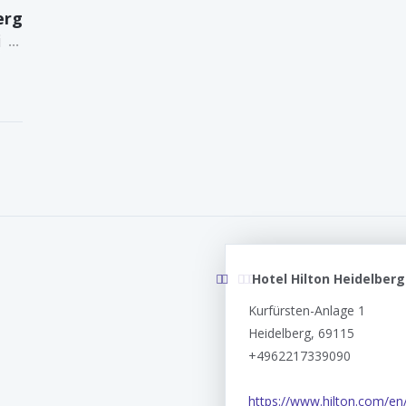
erg
i
Hotel Hilton Heidelberg
Kurfürsten-Anlage 1
Heidelberg, 69115
+4962217339090
https://www.hilton.com/en/