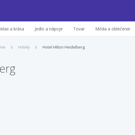
Relax a krása
Jedlo a nápoje
Tovar
Móda a oblečenie
nie
Hotely
Hotel Hilton Heidelberg
berg