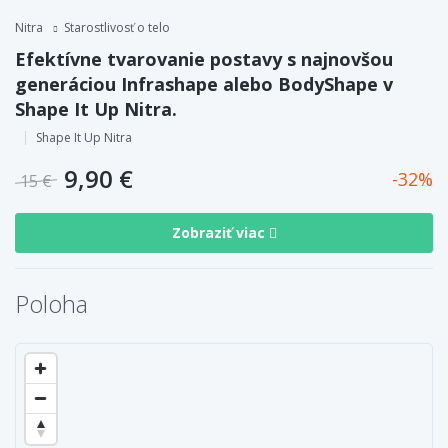
Nitra
Starostlivosť o telo
Efektívne tvarovanie postavy s najnovšou
generáciou Infrashape alebo BodyShape v
Shape It Up Nitra.
Shape It Up Nitra
9,90 €
32
15 €
Zobraziť viac
Poloha