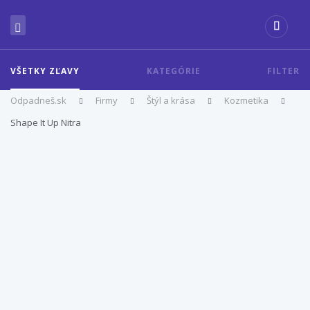
VŠETKY ZĽAVY
KATEGÓRIE
FILTER
Odpadneš.sk
Firmy
Štýl a krása
Kozmetika
Shape It Up Nitra