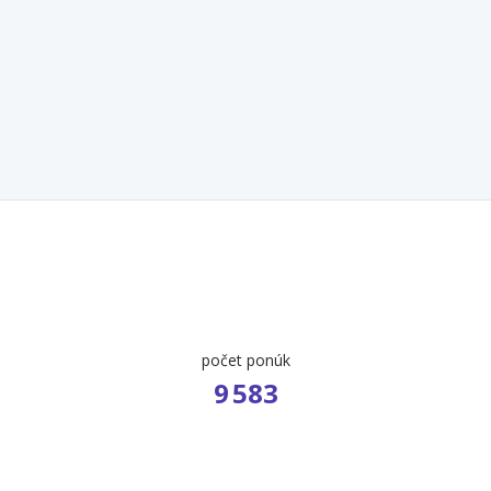
počet ponúk
9 583