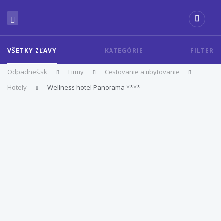
VŠETKY ZĽAVY
KATEGÓRIE
FILTER
Odpadneš.sk
Firmy
Cestovanie a ubytovanie
Hotely
Wellness hotel Panorama ****