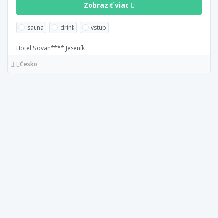
Zobraziť viac
sauna
drink
vstup
Hotel Slovan**** Jeseník
Česko