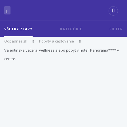
VŠETKY ZĽAVY
KATEGÓRIE
FILTER
Odpadneš.sk
Pobyty a cestovanie
Valentínska večera, wellness alebo pobyt v hoteli Panorama**** v
centre…