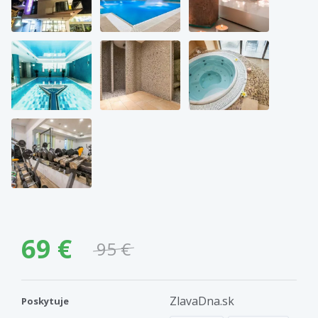
69 €
95 €
ZlavaDna.sk
Poskytuje