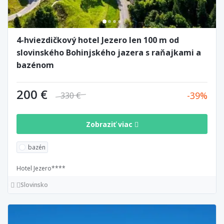
4-hviezdičkový hotel Jezero len 100 m od
slovinského Bohinjského jazera s raňajkami a
bazénom
200 €
39
330 €
Zobraziť viac
bazén
Hotel Jezero****
Slovinsko