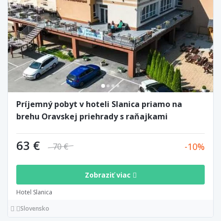
Príjemný pobyt v hoteli Slanica priamo na
brehu Oravskej priehrady s raňajkami
63 €
10
70 €
Zobraziť viac
Hotel Slanica
Slovensko