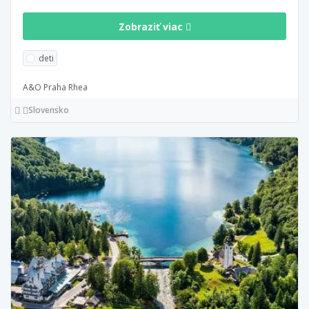
Zobraziť viac
deti
A&O Praha Rhea
Slovensko