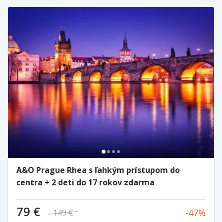
A&O Prague Rhea s ľahkým prístupom do
centra + 2 deti do 17 rokov zdarma
79 €
47
149 €