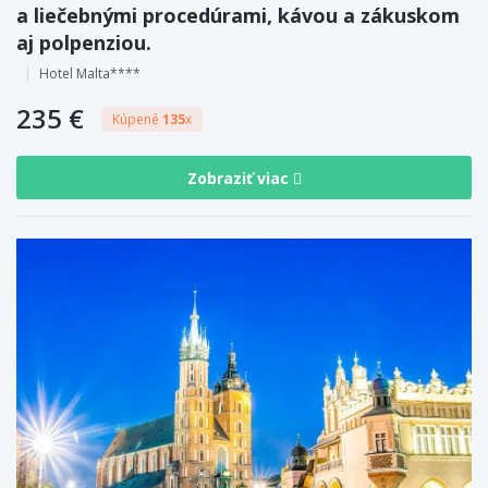
a liečebnými procedúrami, kávou a zákuskom
aj polpenziou.
Hotel Malta****
235 €
Kúpené
135
x
Zobraziť viac