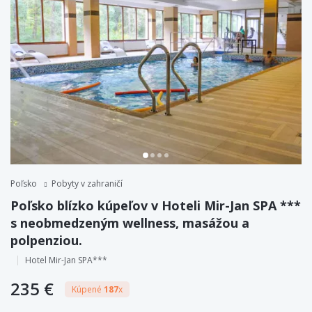
Poľsko
Pobyty v zahraničí
Poľsko blízko kúpeľov v Hoteli Mir-Jan SPA ***
s neobmedzeným wellness, masážou a
polpenziou.
Hotel Mir-Jan SPA***
235 €
Kúpené
187
x