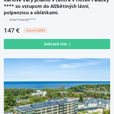
**** so vstupom do Alžbětiných lázní,
polpenziou a oblátkami.
Hotel Palacký****
147 €
Kúpené
210
x
Zobraziť viac