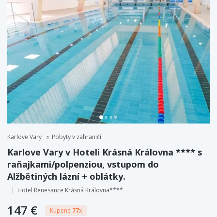
Karlove Vary
Pobyty v zahraničí
Karlove Vary v Hoteli Krásná Královna **** s
raňajkami/polpenziou, vstupom do
Alžbětiných lázní + oblátky.
Hotel Renesance Krásná Královna****
147 €
Kúpené
77
x