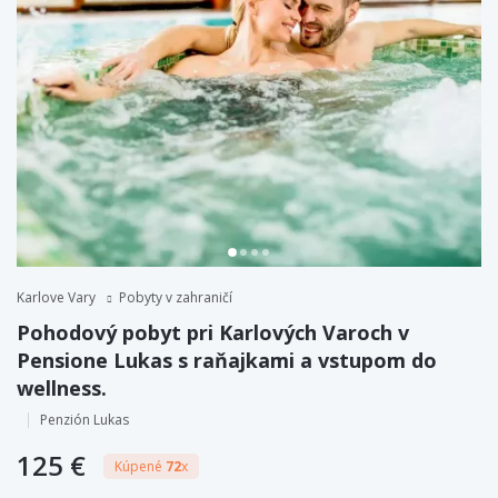
Karlove Vary
Pobyty v zahraničí
Pohodový pobyt pri Karlových Varoch v
Pensione Lukas s raňajkami a vstupom do
wellness.
Penzión Lukas
125 €
Kúpené
72
x