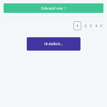
Zobraziť viac
1
2
3
4
18 ďalších...