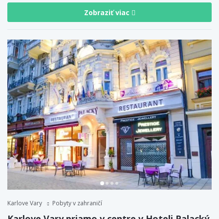
Zobraziť viac
Karlove Vary
Pobyty v zahraničí
Karlove Vary priamo v centre v Hoteli Palacký