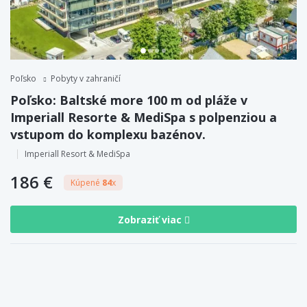
Poľsko
Pobyty v zahraničí
Poľsko: Baltské more 100 m od pláže v
Imperiall Resorte & MediSpa s polpenziou a
vstupom do komplexu bazénov.
Imperiall Resort & MediSpa
186 €
Kúpené
84
x
Zobraziť viac