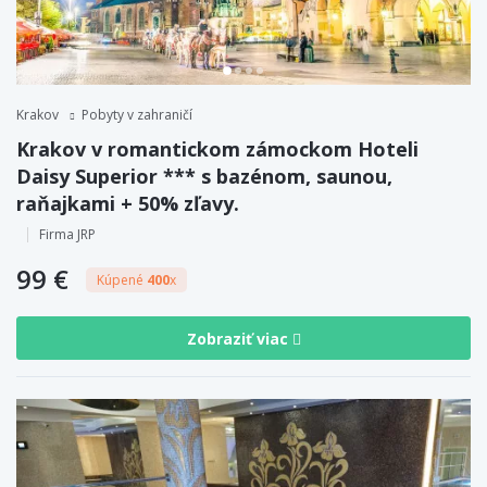
Krakov
Pobyty v zahraničí
Krakov v romantickom zámockom Hoteli
Daisy Superior *** s bazénom, saunou,
raňajkami + 50% zľavy.
Firma JRP
99 €
Kúpené
400
x
Zobraziť viac