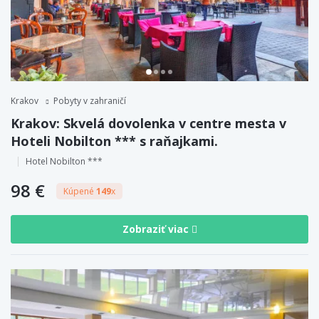
Krakov
Pobyty v zahraničí
Krakov: Skvelá dovolenka v centre mesta v
Hoteli Nobilton *** s raňajkami.
Hotel Nobilton ***
98 €
Kúpené
149
x
Zobraziť viac