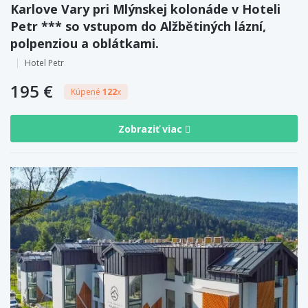
Karlove Vary pri Mlýnskej kolonáde v Hoteli
Petr *** so vstupom do Alžbětiných lázní,
polpenziou a oblátkami.
Hotel Petr
195 €
Kúpené
122
x
Zobraziť viac