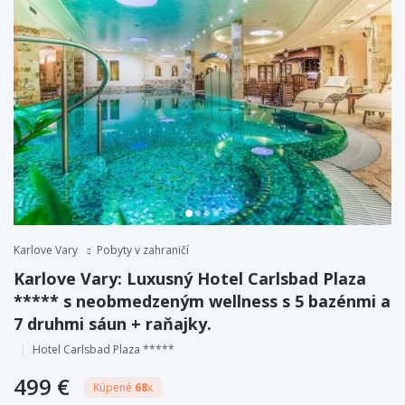
Karlove Vary
Pobyty v zahraničí
Karlove Vary: Luxusný Hotel Carlsbad Plaza
***** s neobmedzeným wellness s 5 bazénmi a
7 druhmi sáun + raňajky.
Hotel Carlsbad Plaza *****
499 €
Kúpené
68
x