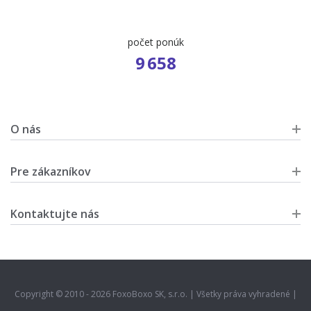
počet ponúk
9 658
O nás
Pre zákazníkov
Kontaktujte nás
Copyright © 2010 - 2026 FoxoBoxo SK, s.r.o. | Všetky práva vyhradené |