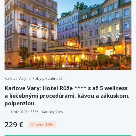
Karlove Vary
Pobyty v zahraničí
Karlove Vary: Hotel Růže **** s až 5 wellness
a liečebnými procedúrami, kávou a zákuskom,
polpenziou.
Hotel Růže **** - Karlovy Vary
229 €
Kúpené
345
x