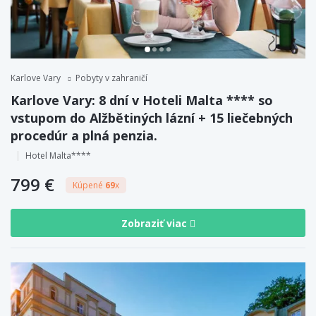
Karlove Vary
Pobyty v zahraničí
Karlove Vary: 8 dní v Hoteli Malta **** so
vstupom do Alžbětiných lázní + 15 liečebných
procedúr a plná penzia.
Hotel Malta****
799 €
Kúpené
69
x
Zobraziť viac