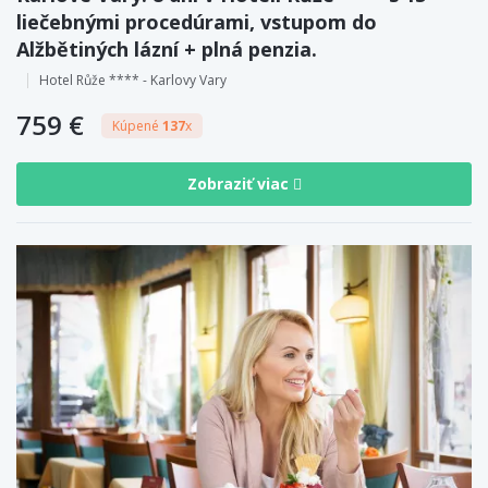
liečebnými procedúrami, vstupom do
Alžbětiných lázní + plná penzia.
Hotel Růže **** - Karlovy Vary
759 €
Kúpené
137
x
Zobraziť viac