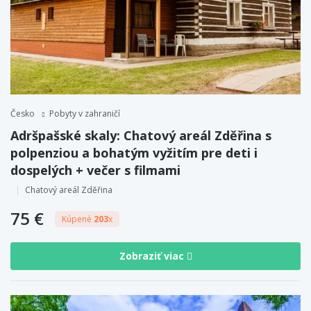
Česko
Pobyty v zahraničí
Adršpašské skaly: Chatový areál Zděřina s
polpenziou a bohatým vyžitím pre deti i
dospelých + večer s filmami
Chatový areál Zděřina
75 €
Kúpené
203
x
Zobraziť viac