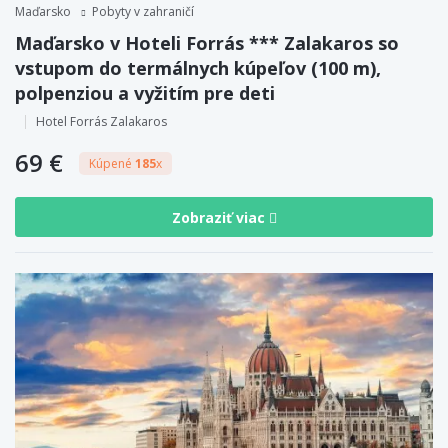
Maďarsko
Pobyty v zahraničí
Maďarsko v Hoteli Forrás *** Zalakaros so
vstupom do termálnych kúpeľov (100 m),
polpenziou a vyžitím pre deti
Hotel Forrás Zalakaros
69 €
Kúpené
185
x
Zobraziť viac