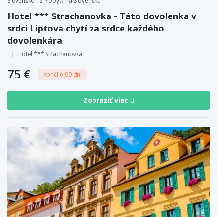
Slovensko
Pobyty na Slovensku
Hotel *** Strachanovka - Táto dovolenka v
srdci Liptova chytí za srdce každého
dovolenkára
Hotel *** Strachanovka
75 €
Končí o 90 dní
Zobraziť viac