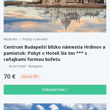
Maďarsko
Pobyty v zahraničí
Centrum Budapešti blízko námestia Hrdinov a
pamiatok: Pobyt v Hoteli Six Inn *** s
raňajkami formou bufetu
Six Inn Hotel – Budapest
70 €
Kúpené
47
x
Zobraziť viac