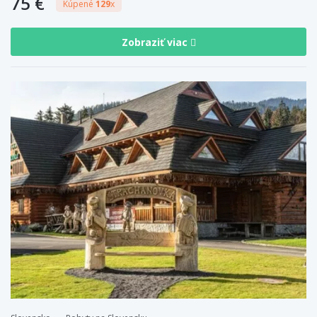
75 €
Kúpené
129
x
Zobraziť viac