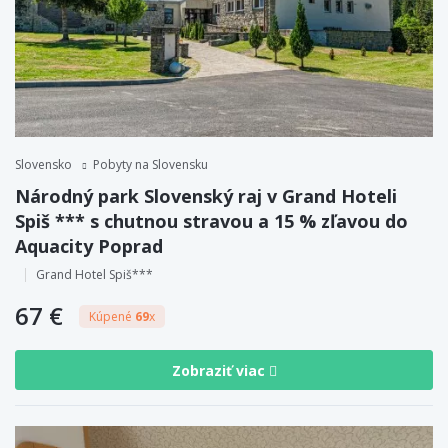
Slovensko
Pobyty na Slovensku
Národný park Slovenský raj v Grand Hoteli
Spiš *** s chutnou stravou a 15 % zľavou do
Aquacity Poprad
Grand Hotel Spiš***
67 €
Kúpené
69
x
Zobraziť viac