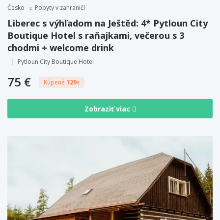
Česko
Pobyty v zahraničí
Liberec s výhľadom na Ještěd: 4* Pytloun City
Boutique Hotel s raňajkami, večerou s 3
chodmi + welcome drink
Pytloun City Boutique Hotel
75 €
Kúpené
129
x
Zobraziť viac