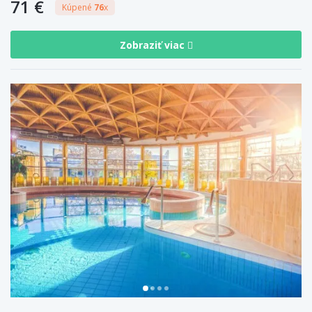
71 €
Kúpené
76
x
Zobraziť viac