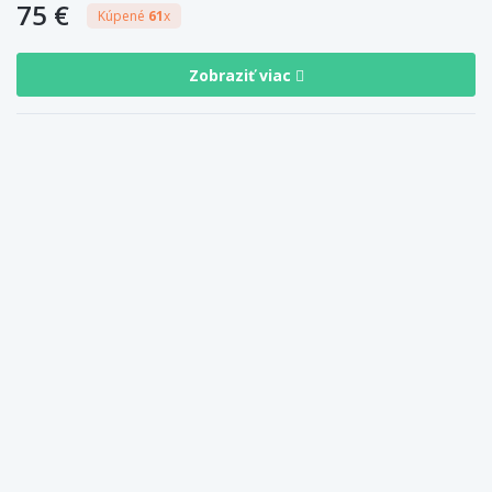
75 €
Kúpené
61
x
Zobraziť viac