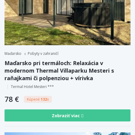
Maďarsko
Pobyty v zahraničí
Maďarsko pri termáloch: Relaxácia v
modernom Thermal Villaparku Mesteri s
raňajkami či polpenziou + vírivka
Termal Hotel Mesteri ***
78 €
Kúpené
132
x
Zobraziť viac