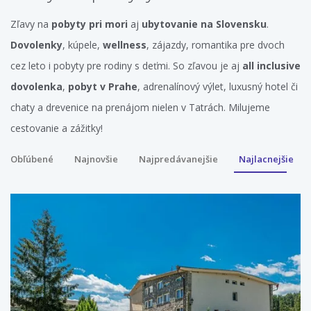
Zľavy na
pobyty pri mori
aj
ubytovanie na Slovensku
.
Dovolenky
, kúpele,
wellness
, zájazdy, romantika pre dvoch
cez leto i pobyty pre rodiny s deťmi. So zľavou je aj
all inclusive
dovolenka
,
pobyt v Prahe
, adrenalínový výlet, luxusný hotel či
chaty a drevenice na prenájom nielen v Tatrách. Milujeme
cestovanie a zážitky!
Obľúbené
Najnovšie
Najpredávanejšie
Najlacnejšie