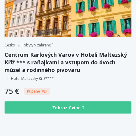
Česko
Pobyty v zahraničí
Centrum Karlových Varov v Hoteli Maltezský
Kříž *** s raňajkami a vstupom do dvoch
múzeí a rodinného pivovaru
Hotel Maltézský Kříž****
75 €
Kúpené
78
x
Zobraziť viac