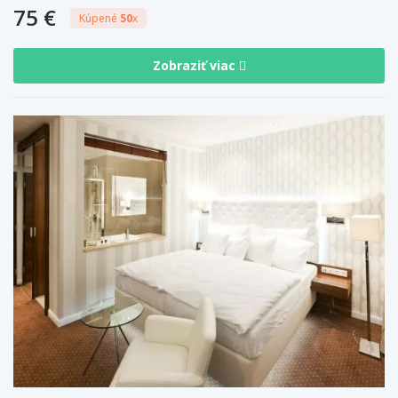
75 €
Kúpené
50
x
Zobraziť viac