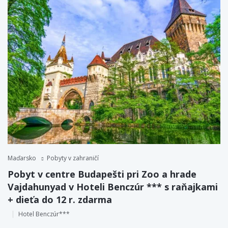
Maďarsko
Pobyty v zahraničí
Pobyt v centre Budapešti pri Zoo a hrade
Vajdahunyad v Hoteli Benczúr *** s raňajkami
+ dieťa do 12 r. zdarma
Hotel Benczúr***