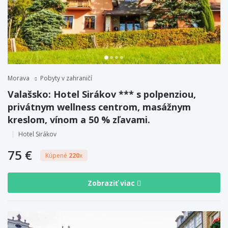
Morava
Pobyty v zahraničí
Valašsko: Hotel Sirákov *** s polpenziou,
privátnym wellness centrom, masážnym
kreslom, vínom a 50 % zľavami.
Hotel Sirákov
75 €
Kúpené
220
x
Zobraziť viac