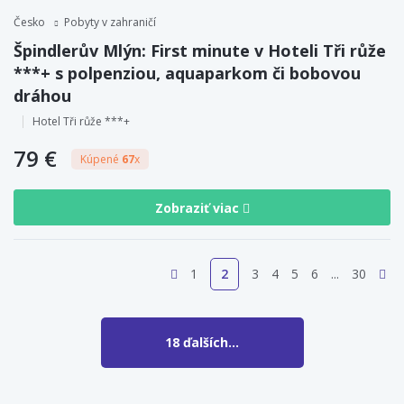
Česko
Pobyty v zahraničí
Špindlerův Mlýn: First minute v Hoteli Tři růže
***+ s polpenziou, aquaparkom či bobovou
dráhou
Hotel Tři růže ***+
79 €
Kúpené
67
x
Zobraziť viac
1
2
3
4
5
6
30
18 ďalších...