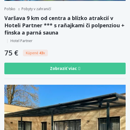
Poľsko
Pobyty v zahraničí
Varšava 9 km od centra a blízko atrakcií v
Hoteli Partner *** s raňajkami či polpenziou +
fínska a parná sauna
Hotel Partner
75 €
Kúpené
43
x
Zobraziť viac