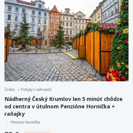
Česko
Pobyty v zahraničí
Nádherný Český Krumlov len 5 minút chôdze
od centra v útulnom Penzióne Hornička +
raňajky
Penzion Hornička