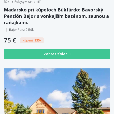
Bük
Pobyty v zahraničí
Maďarsko pri kúpeľoch Bükfürdo: Bavorský
Penzión Bajor s vonkajším bazénom, saunou a
raňajkami.
Bajor Panzió Bük
75 €
Kúpené
135
x
Zobraziť viac