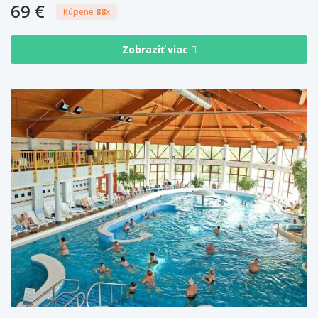
69 €
Kúpené
88
x
Zobraziť viac