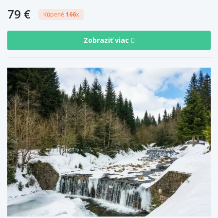
79 €
Kúpené
166
x
Zobraziť viac